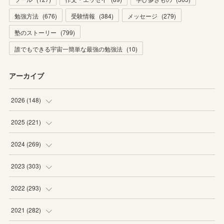
勉強方法
(
676
)
受験情報
(
384
)
メッセージ
(
279
)
塾のストーリー
(
799
)
誰でもできる宇宙一簡単な最強の勉強法
(
10
)
アーカイブ
2026
(
148
)
(
6
)
2025
(
221
)
(
22
)
(
19
)
2024
(
269
)
(
20
)
(
20
)
(
16
)
2023
(
303
)
(
19
)
(
19
)
(
16
)
(
27
)
2022
(
293
)
(
21
)
(
20
)
(
21
)
(
25
)
(
18
)
2021
(
282
)