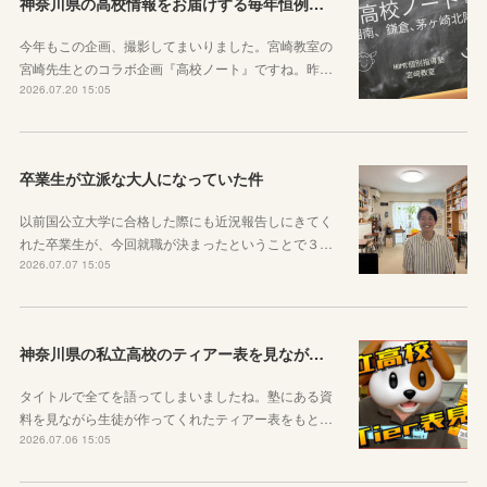
神奈川県の高校情報をお届けする毎年恒例のコラボ企画のお知らせ
今年もこの企画、撮影してまいりました。宮崎教室の
宮崎先生とのコラボ企画『高校ノート』ですね。昨…
2026.07.20 15:05
卒業生が立派な大人になっていた件
以前国公立大学に合格した際にも近況報告しにきてく
れた卒業生が、今回就職が決まったということで３…
2026.07.07 15:05
神奈川県の私立高校のティアー表を見ながら話す動画を作りました！
タイトルで全てを語ってしまいましたね。塾にある資
料を見ながら生徒が作ってくれたティアー表をもと…
2026.07.06 15:05