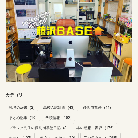
カテゴリ
勉強の辞書
(
2
)
高校入試対策
(
43
)
藤沢市散歩
(
44
)
まとめ記事
(
10
)
学校情報
(
102
)
ブラック先生の個別指導塾日記
(
2
)
本の感想・書評
(
176
)
ツール
(
127
)
作文・エッセイ
(
89
)
学び多きもの
(
365
)