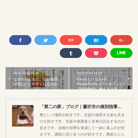
2020.07.06 14:30
2020.07.04 15:05
なぜを感じると、なぜ勉強
Excel(エクセル)や
や暗記がしやすくなるのか
PowerPoint(パワーポイント)
で簡単無料に使える小学…
「第二の家」ブログ｜藤沢市の個別指導塾のお話
塾という場所が好きです。生徒の成長する姿を見る
のが好きです。生徒や保護者と未来の話をするのが
好きです。合格や目標を達成して一緒に喜ぶのが好
きです。講師と語り合うのが好きです。教材とにら