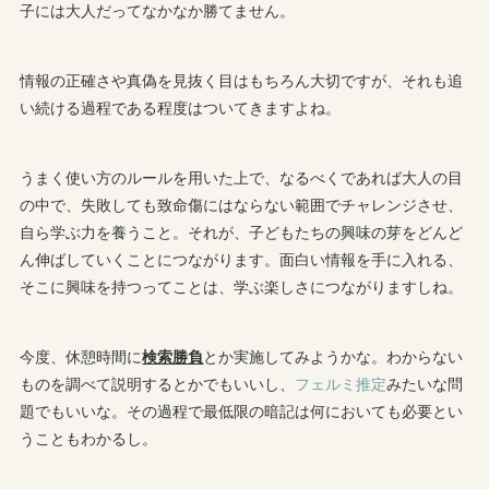
子には大人だってなかなか勝てません。
情報の正確さや真偽を見抜く目はもちろん大切ですが、それも追
い続ける過程である程度はついてきますよね。
うまく使い方のルールを用いた上で、なるべくであれば大人の目
の中で、失敗しても致命傷にはならない範囲でチャレンジさせ、
自ら学ぶ力を養うこと。それが、子どもたちの興味の芽をどんど
ん伸ばしていくことにつながります。面白い情報を手に入れる、
そこに興味を持つってことは、学ぶ楽しさにつながりますしね。
今度、休憩時間に
検索勝負
とか実施してみようかな。わからない
ものを調べて説明するとかでもいいし、
フェルミ推定
みたいな問
題でもいいな。その過程で最低限の暗記は何においても必要とい
うこともわかるし。