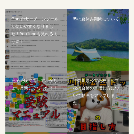
Googleサーチコンソール
塾の夏休み期間について
が使いやすくなりまし
た！YouTubeも見れるよ
うに！
完全受験マニュアルがち
神奈川県公立高校トップ
ょっと新しくなったよ！
校の合格の目指し方につ
いて動画をアップしまし
た