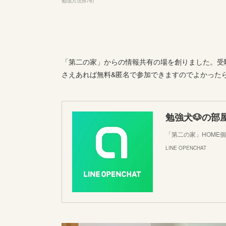
勉強方法
(
676
)
「第二の家」からの情報共有の場を創りました。受験
さえあれば無料&匿名で参加できますのでよかった
勉強犬🐶の部
「第二の家」HOME
LINE OPENCHAT