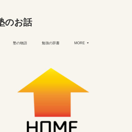
塾のお話
塾の物語
勉強の辞書
MORE