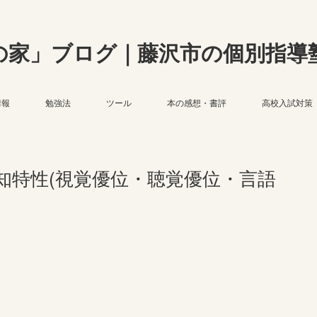
の家」ブログ｜藤沢市の個別指導
情報
勉強法
ツール
本の感想・書評
高校入試対策
知特性(視覚優位・聴覚優位・言語