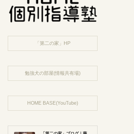
「第二の家」HP
勉強犬の部屋(情報共有場)
HOME BASE(YouTube)
「第二の家」ブログ｜藤沢市の個別指導塾のお話