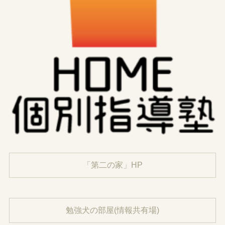
「第二の家」HP
勉強犬の部屋(情報共有場)