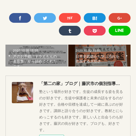
2020.10.05 15:05
2020.10.02 15:05
月のお手紙「ドラえもんの
日本史図鑑から学ぶ流れを
名言集」から始めてくれた
把握する大切さ
こと
「第二の家」ブログ｜藤沢市の個別指導塾のお話
塾という場所が好きです。生徒の成長する姿を見る
のが好きです。生徒や保護者と未来の話をするのが
好きです。合格や目標を達成して一緒に喜ぶのが好
きです。講師と語り合うのが好きです。教材とにら
めっこするのも好きです。新しい人と出会うのも好
きです。藤沢の街が好きです。ブログも、好きで
す。