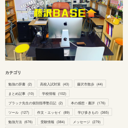
カテゴリ
勉強の辞書
(
2
)
高校入試対策
(
43
)
藤沢市散歩
(
44
)
まとめ記事
(
10
)
学校情報
(
102
)
ブラック先生の個別指導塾日記
(
2
)
本の感想・書評
(
176
)
ツール
(
127
)
作文・エッセイ
(
89
)
学び多きもの
(
365
)
勉強方法
(
676
)
受験情報
(
384
)
メッセージ
(
279
)