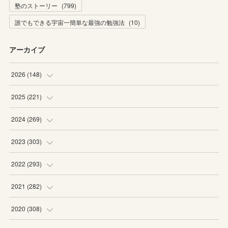
塾のストーリー
(
799
)
誰でもできる宇宙一簡単な最強の勉強法
(
10
)
アーカイブ
2026
(
148
)
(
6
)
2025
(
221
)
(
22
)
(
19
)
2024
(
269
)
(
20
)
(
20
)
(
16
)
2023
(
303
)
(
19
)
(
19
)
(
16
)
(
27
)
2022
(
293
)
(
21
)
(
20
)
(
21
)
(
25
)
(
18
)
2021
(
282
)
(
20
)
(
18
)
(
20
)
(
29
)
(
27
)
(
19
)
2020
(
308
)
(
19
)
(
21
)
(
16
)
(
25
)