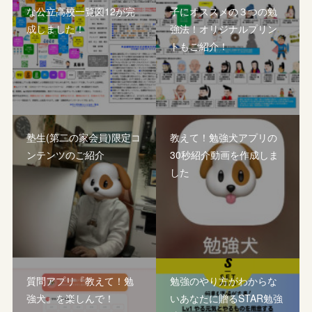
な公立高校一覧図12が完
子にオススメの３つの勉
成しました！
強法！オリジナルプリン
トもご紹介！
塾生(第二の家会員)限定コ
教えて！勉強犬アプリの
ンテンツのご紹介
30秒紹介動画を作成しま
した
質問アプリ『教えて！勉
勉強のやり方がわからな
強犬』を楽しんで！
いあなたに贈るSTAR勉強