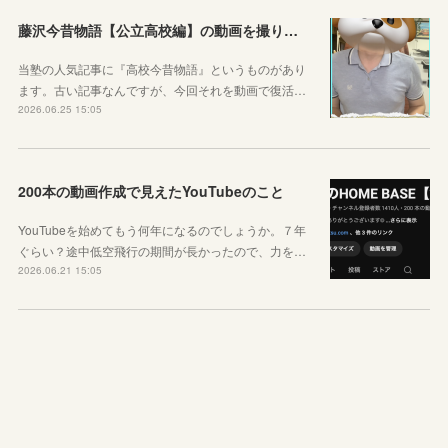
藤沢今昔物語【公立高校編】の動画を撮りました！
当塾の人気記事に『高校今昔物語』というものがあり
ます。古い記事なんですが、今回それを動画で復活…
2026.06.25 15:05
200本の動画作成で見えたYouTubeのこと
YouTubeを始めてもう何年になるのでしょうか。７年
ぐらい？途中低空飛行の期間が長かったので、力を…
2026.06.21 15:05