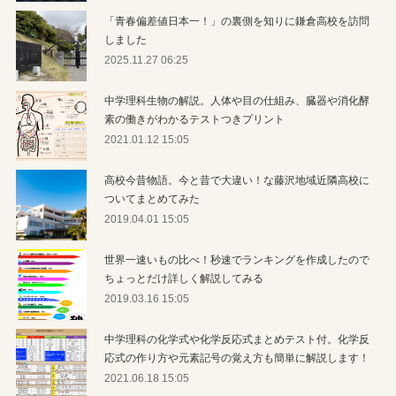
「青春偏差値日本一！」の裏側を知りに鎌倉高校を訪問
しました
2025.11.27 06:25
中学理科生物の解説。人体や目の仕組み、臓器や消化酵
素の働きがわかるテストつきプリント
2021.01.12 15:05
高校今昔物語。今と昔で大違い！な藤沢地域近隣高校に
ついてまとめてみた
2019.04.01 15:05
世界一速いもの比べ！秒速でランキングを作成したので
ちょっとだけ詳しく解説してみる
2019.03.16 15:05
中学理科の化学式や化学反応式まとめテスト付。化学反
応式の作り方や元素記号の覚え方も簡単に解説します！
2021.06.18 15:05