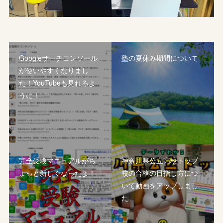
Googleサーチコンソール
塾の夏休み期間について
が使いやすくなりまし
た！YouTubeも見れるよ
うに！
完全受験マニュアルがち
神奈川県公立高校トップ
ょっと新しくなったよ！
校の合格の目指し方につ
いて動画をアップしまし
た