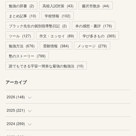
勉強の辞書
(
2
)
高校入試対策
(
43
)
藤沢市散歩
(
44
)
まとめ記事
(
10
)
学校情報
(
102
)
ブラック先生の個別指導塾日記
(
2
)
本の感想・書評
(
176
)
ツール
(
127
)
作文・エッセイ
(
89
)
学び多きもの
(
365
)
勉強方法
(
676
)
受験情報
(
384
)
メッセージ
(
279
)
塾のストーリー
(
799
)
誰でもできる宇宙一簡単な最強の勉強法
(
10
)
アーカイブ
2026
(
148
)
(
6
)
2025
(
221
)
(
22
)
(
19
)
2024
(
269
)
(
20
)
(
20
)