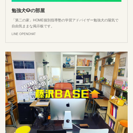
勉強犬🐶の部屋
「第二の家」HOME個別指導塾の学習アドバイザー勉強犬の陽気で
自由気ままな掲示板です。
LINE OPENCHAT