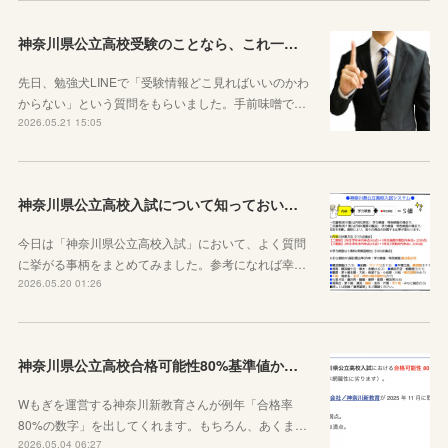
神奈川県公立高校受験のことなら、これ一本でOKです
先日、勉強犬LINEで「受験情報どこ見ればいいのかわ
からない」という質問をもらいました。手前味噌で…
2026.05.21 15:05
神奈川県公立高校入試について知っておいた方がいい10のこと
今日は「神奈川県公立高校入試」において、よく質問
に挙がる事柄をまとめてみました。参考になれば幸…
2026.05.20 01:26
神奈川県公立高校合格可能性80%基準値からわかること
Wもぎを運営する神奈川新教育さんが例年「合格率
80%の数字」を出してくれます。もちろん、あくま…
2026.05.04 06:27