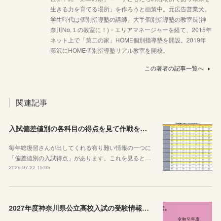
生きる力を育てる場所」を作ろうと画策中。元広告営業犬。
学生時代は個別指導塾の講師。大手個別指導塾の教室長(神
奈川No,１の教室に！)・エリアマネージャーを経て、2015年
ネット上で「第二の家」HOME個別指導塾を開設。2019年
藤沢にHOME個別指導塾リアル教室を開校。
この著者の記事一覧へ
関連記事
入試偏差値別の各科目の得点を見て作戦を練ろう！
毎年総復習さんが出してくれる有り難い情報の一つに
「偏差値別の入試得点」があります。これを見ると…
2026.07.22 15:05
2027年度神奈川県公立高校入試の受験情報のまとめ【実施要項・募集案内等】