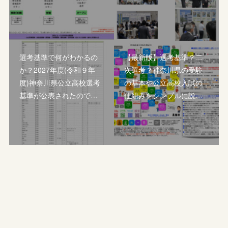
選考基準で何がわかるの
【最新版】選考基準？二
か？2027年度(令和９年
次選考？神奈川県の受験
度)神奈川県公立高校選考
の基本や公立高校入試の
基準が公表されたので…
仕組みをシンプルに説…