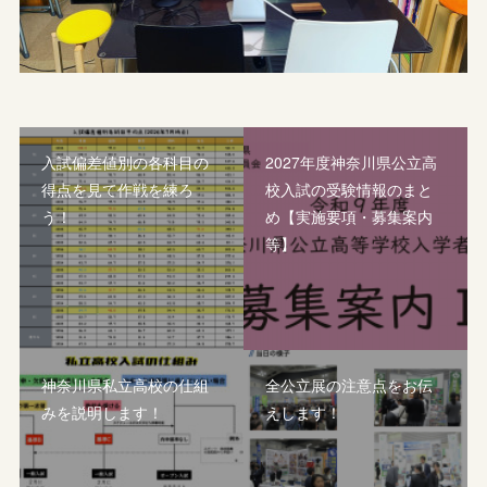
入試偏差値別の各科目の
2027年度神奈川県公立高
得点を見て作戦を練ろ
校入試の受験情報のまと
う！
め【実施要項・募集案内
等】
神奈川県私立高校の仕組
全公立展の注意点をお伝
みを説明します！
えします！