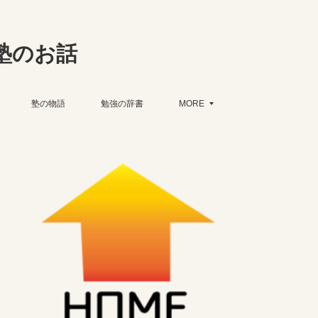
塾のお話
塾の物語
勉強の辞書
MORE