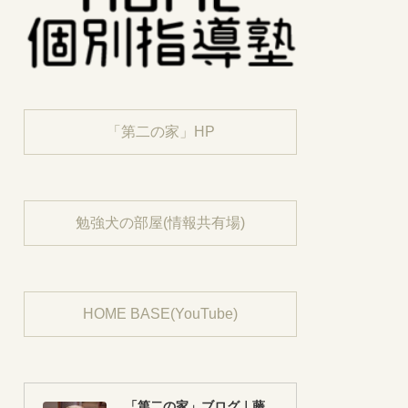
「第二の家」HP
勉強犬の部屋(情報共有場)
HOME BASE(YouTube)
「第二の家」ブログ｜藤沢市の個別指導塾のお話