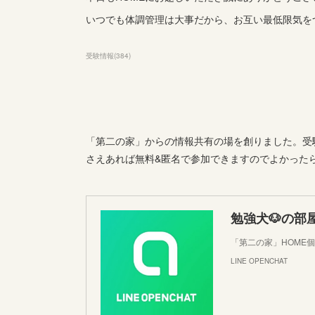
いつでも体調管理は大事だから、お互い最低限気を
受験情報
(
384
)
「第二の家」からの情報共有の場を創りました。受験
さえあれば無料&匿名で参加できますのでよかった
勉強犬🐶の部
「第二の家」HOME
LINE OPENCHAT