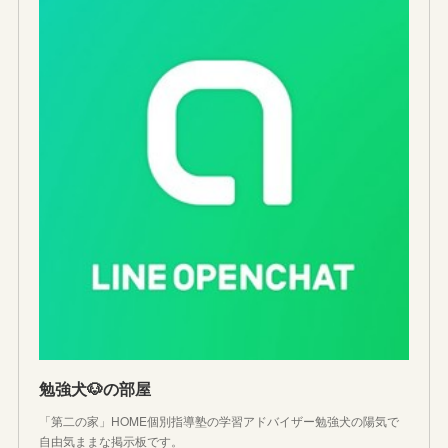
勉強犬🐶の部屋
「第二の家」HOME個別指導塾の学習アドバイザー勉強犬の陽気で
自由気ままな掲示板です。