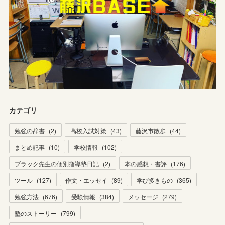
カテゴリ
勉強の辞書
(
2
)
高校入試対策
(
43
)
藤沢市散歩
(
44
)
まとめ記事
(
10
)
学校情報
(
102
)
ブラック先生の個別指導塾日記
(
2
)
本の感想・書評
(
176
)
ツール
(
127
)
作文・エッセイ
(
89
)
学び多きもの
(
365
)
勉強方法
(
676
)
受験情報
(
384
)
メッセージ
(
279
)
塾のストーリー
(
799
)