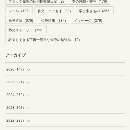
ブラック先生の個別指導塾日記
(
2
)
本の感想・書評
(
176
)
ツール
(
127
)
作文・エッセイ
(
89
)
学び多きもの
(
365
)
勉強方法
(
676
)
受験情報
(
384
)
メッセージ
(
279
)
塾のストーリー
(
798
)
誰でもできる宇宙一簡単な最強の勉強法
(
10
)
アーカイブ
2026
(
147
)
(
5
)
2025
(
221
)
(
22
)
(
19
)
2024
(
269
)
(
20
)
(
20
)
(
16
)
2023
(
303
)
(
19
)
(
19
)
(
16
)
(
27
)
2022
(
293
)