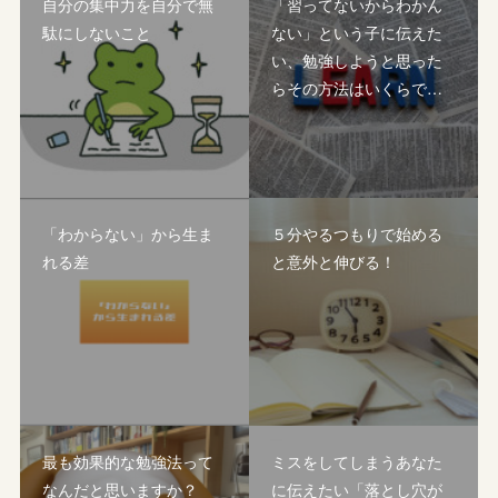
自分の集中力を自分で無
「習ってないからわかん
駄にしないこと
ない」という子に伝えた
い、勉強しようと思った
らその方法はいくらで…
「わからない」から生ま
５分やるつもりで始める
れる差
と意外と伸びる！
最も効果的な勉強法って
ミスをしてしまうあなた
なんだと思いますか？
に伝えたい「落とし穴が