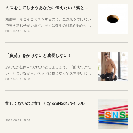
ミスをしてしまうあなたに伝えたい「落とし穴がある道は早歩きしない」ということ
勉強中、そこそこミスをするのに、全然気をつけない
で突き進む子がいます。例えば数学の計算がわかり…
2026.07.12 15:05
「負荷」をかけないと成長しない！
あなたが筋肉をつけたいとしましょう。「筋肉つけた
い」と言いながら、ベッドに横になってスマホいじ…
2026.07.05 15:05
忙しくないのに忙しくなるSNSスパイラル
2026.06.23 15:05