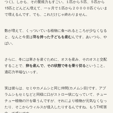
つく)。しかも、その繁殖力もすごい。１匹から５匹、５匹から
15匹とどんどん増えて、一ヶ月で１匹から２００００匹ぐらいま
で増えるんです。でも、これだけじゃ終わりません。
数が増えて、くっついている植物に食べれるところが少なくなる
と、なんと今度は
羽を持った子どもを産む
んです。あいつら、や
ばい。
さらに、冬には寒さを凌ぐために、オスを産み、そのオスと交配
することで、
卵を産んで、その状態で冬を乗り切る
ということ。
適応力半端ないっす。
実は彼らは、セミやカメムシと同じ仲間(カメムシ目)です。アブ
ラムシもセミなどと同様に口がストロー状になっていて、チュー
チュー植物の汁を吸うんですが、それにより植物が元気なくなっ
たり、そこからウィルスが侵入したりするんですね。もうTHE害