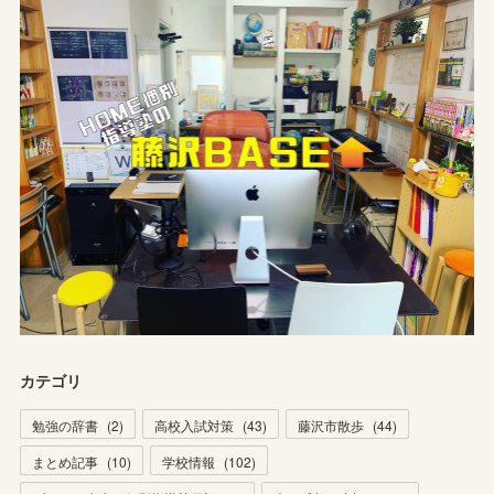
カテゴリ
勉強の辞書
(
2
)
高校入試対策
(
43
)
藤沢市散歩
(
44
)
まとめ記事
(
10
)
学校情報
(
102
)