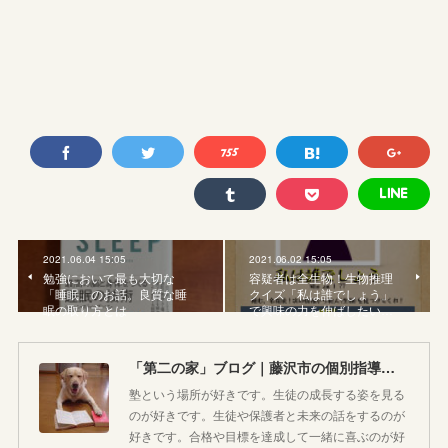
2021.06.04 15:05
2021.06.02 15:05
勉強において最も大切な
容疑者は全生物！生物推理
「睡眠」のお話。良質な睡
クイズ「私は誰でしょう」
眠の取り方とは
で興味の力を伸ばしたい…
「第二の家」ブログ｜藤沢市の個別指導塾のお話
塾という場所が好きです。生徒の成長する姿を見る
のが好きです。生徒や保護者と未来の話をするのが
好きです。合格や目標を達成して一緒に喜ぶのが好