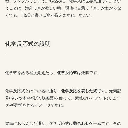
ね、シンプルでしょう。ちなみに、化学式は世界共通です。とい
うことは、海外で水が欲しい時、現地の言葉で「水」がわからな
くても、 H2Oと書けば水が貰えますね。すごい。
化学反応式の説明
化学式をある程度覚えたら、
化学反応式
は楽勝です。
化学反応式とはその名の通り、
化学反応を表した式
です。元素記
号(ネジや木)や化学式(製品)を使って、素敵なレイアウト(リビン
グや寝室)を作るイメージですね。
冒頭にお伝えした通り、化学反応式は
数合わせゲーム
です。その