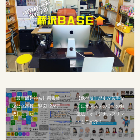
【最新版】神奈川県素敵
【保存版】歴史が苦手な
な公立高校一覧図12が完
子にオススメの３つの勉
成しました！
強法！オリジナルプリン
トもご紹介！