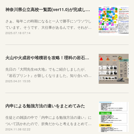
神奈川県公立高校一覧図(ver11.0)が完成しました！
さぁ、毎年この時期になると一人で勝手にソワソワし
ています。そうです、大仕事があるんです。それが…
2025.07.18 07:14
火山や火成岩や堆積岩を攻略！理科の岩石ノートを作りました
先日の『大問先生vs大地』でもご紹介しましたが、
『岩石プリント』が新しくなりました。知り合いの…
2025.04.01 15:05
内申による勉強方法の違いをまとめてみた
生徒との雑談の中で「内申による勉強方法の違い」に
ついて訊かれたので、折角だからと考えをまとめて…
2024.11.08 02:22