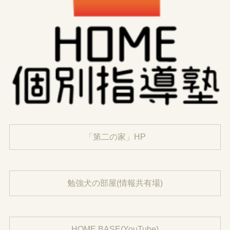
「第二の家」HP
勉強犬の部屋(情報共有場)
HOME BASE(YouTube)