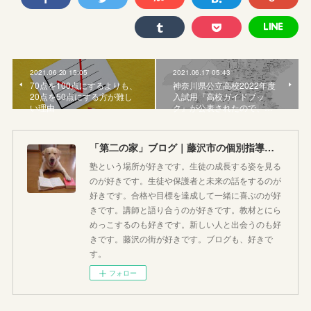
2021.06.20 15:05
2021.06.17 05:43
70点を100点にするよりも、
神奈川県公立高校2022年度
20点を50点にする方が難し
入試用『高校ガイドブッ
い理由
ク』が公表されたので、…
「第二の家」ブログ｜藤沢市の個別指導塾のお話
塾という場所が好きです。生徒の成長する姿を見る
のが好きです。生徒や保護者と未来の話をするのが
好きです。合格や目標を達成して一緒に喜ぶのが好
きです。講師と語り合うのが好きです。教材とにら
めっこするのも好きです。新しい人と出会うのも好
きです。藤沢の街が好きです。ブログも、好きで
す。
フォロー