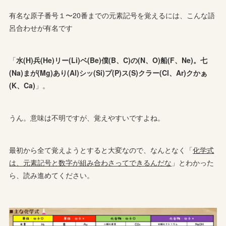
有名な原子番号１〜20番までの元素記号を覚えるには、こんな語
呂合わせが有名です
「
水(H)兵(He)リー(Li)ベ(Be)僕(B、C)の(N、O)船(F、Ne)。七
(Na)まが(Mg)あり(Al)シッ(Si)プ(P)ス(S)クラー(Cl、Ar)クかぁ
(K、Ca)
」。
うん。意味は不明ですが、覚えやすいですよね。
最初から全て覚えようとすると大変なので、なんとなく「
化学式
は、元素記号と数字が組み合わさってできるんだな
」とわかった
ら、読み進めてください。