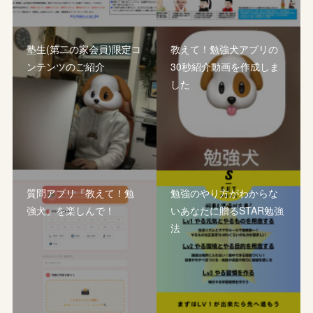
塾生(第二の家会員)限定コ
教えて！勉強犬アプリの
ンテンツのご紹介
30秒紹介動画を作成しま
した
質問アプリ『教えて！勉
勉強のやり方がわからな
強犬』を楽しんで！
いあなたに贈るSTAR勉強
法