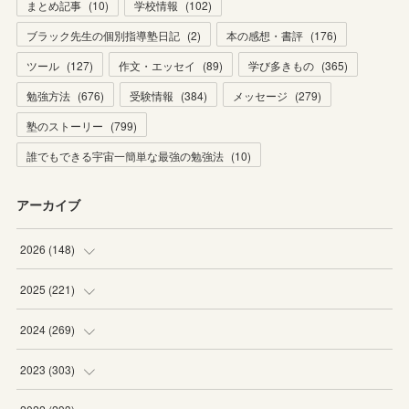
まとめ記事
(
10
)
学校情報
(
102
)
ブラック先生の個別指導塾日記
(
2
)
本の感想・書評
(
176
)
ツール
(
127
)
作文・エッセイ
(
89
)
学び多きもの
(
365
)
勉強方法
(
676
)
受験情報
(
384
)
メッセージ
(
279
)
塾のストーリー
(
799
)
誰でもできる宇宙一簡単な最強の勉強法
(
10
)
アーカイブ
2026
(
148
)
(
6
)
2025
(
221
)
(
22
)
(
19
)
2024
(
269
)
(
20
)
(
20
)
(
16
)
2023
(
303
)
(
19
)
(
19
)
(
16
)
(
27
)