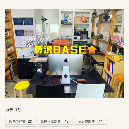
カテゴリ
勉強の辞書
(
2
)
高校入試対策
(
43
)
藤沢市散歩
(
44
)