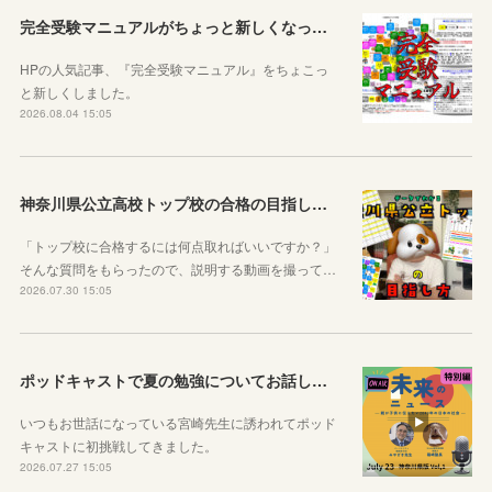
完全受験マニュアルがちょっと新しくなったよ！
HPの人気記事、『完全受験マニュアル』をちょこっ
と新しくしました。
2026.08.04 15:05
神奈川県公立高校トップ校の合格の目指し方について動画をアップしました
「トップ校に合格するには何点取ればいいですか？」
そんな質問をもらったので、説明する動画を撮って…
2026.07.30 15:05
ポッドキャストで夏の勉強についてお話ししています！
いつもお世話になっている宮崎先生に誘われてポッド
キャストに初挑戦してきました。
2026.07.27 15:05