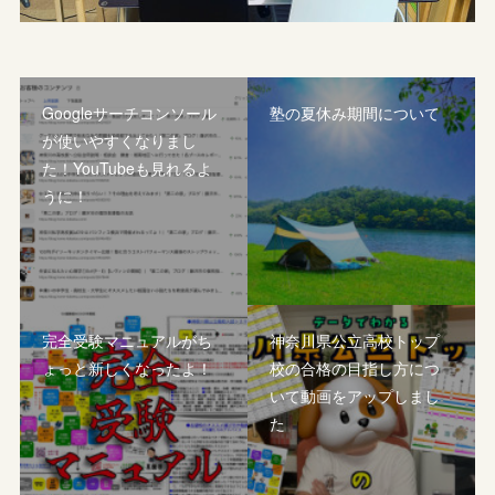
Googleサーチコンソール
塾の夏休み期間について
が使いやすくなりまし
た！YouTubeも見れるよ
うに！
完全受験マニュアルがち
神奈川県公立高校トップ
ょっと新しくなったよ！
校の合格の目指し方につ
いて動画をアップしまし
た