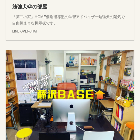
勉強犬🐶の部屋
「第二の家」HOME個別指導塾の学習アドバイザー勉強犬の陽気で
自由気ままな掲示板です。
LINE OPENCHAT