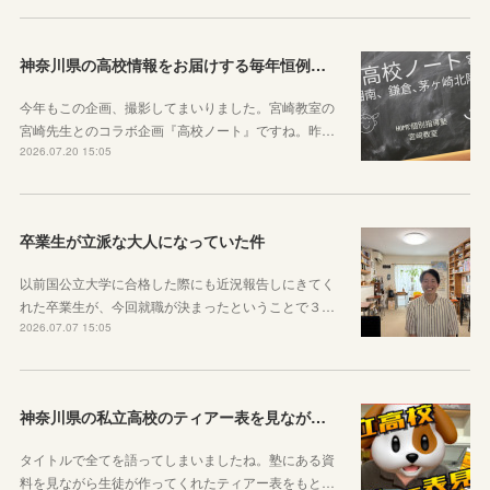
神奈川県の高校情報をお届けする毎年恒例のコラボ企画のお知らせ
今年もこの企画、撮影してまいりました。宮崎教室の
宮崎先生とのコラボ企画『高校ノート』ですね。昨…
2026.07.20 15:05
卒業生が立派な大人になっていた件
以前国公立大学に合格した際にも近況報告しにきてく
れた卒業生が、今回就職が決まったということで３…
2026.07.07 15:05
神奈川県の私立高校のティアー表を見ながら話す動画を作りました！
タイトルで全てを語ってしまいましたね。塾にある資
料を見ながら生徒が作ってくれたティアー表をもと…