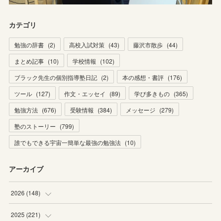
カテゴリ
勉強の辞書
(
2
)
高校入試対策
(
43
)
藤沢市散歩
(
44
)
まとめ記事
(
10
)
学校情報
(
102
)
ブラック先生の個別指導塾日記
(
2
)
本の感想・書評
(
176
)
ツール
(
127
)
作文・エッセイ
(
89
)
学び多きもの
(
365
)
勉強方法
(
676
)
受験情報
(
384
)
メッセージ
(
279
)
塾のストーリー
(
799
)
誰でもできる宇宙一簡単な最強の勉強法
(
10
)
アーカイブ
2026
(
148
)
(
6
)
2025
(
221
)