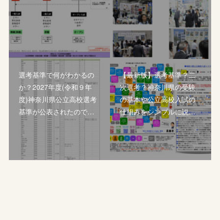
選考基準で何がわかるの
【最新版】選考基準？二
か？2027年度(令和９年
次選考？神奈川県の受験
度)神奈川県公立高校選考
の基本や公立高校入試の
基準が公表されたので…
仕組みをシンプルに説…