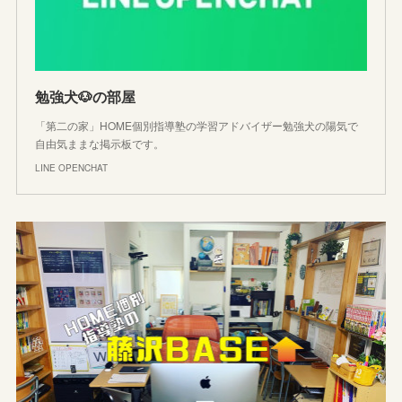
勉強犬🐶の部屋
「第二の家」HOME個別指導塾の学習アドバイザー勉強犬の陽気で
自由気ままな掲示板です。
LINE OPENCHAT