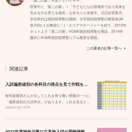
「第二の家」学習アドバイザー。
世界中に「第二の家」＝「子どもたちの居場所であり未来を
生きる力を育てる場所」を作ろうと画策中。元広告営業犬。
学生時代は個別指導塾の講師。大手個別指導塾の教室長(神
奈川No,１の教室に！)・エリアマネージャーを経て、2015年
ネット上で「第二の家」HOME個別指導塾を開設。2019年
藤沢にHOME個別指導塾リアル教室を開校。
この著者の記事一覧へ
関連記事
入試偏差値別の各科目の得点を見て作戦を練ろう！
毎年総復習さんが出してくれる有り難い情報の一つに
「偏差値別の入試得点」があります。これを見ると…
2026.07.22 15:05
2027年度神奈川県公立高校入試の受験情報のまとめ【実施要項・募集案内等】