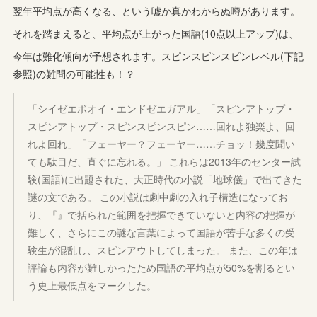
翌年平均点が高くなる、という嘘か真かわからぬ噂があります。
それを踏まえると、平均点が上がった国語(10点以上アップ)は、
今年は難化傾向が予想されます。スピンスピンスピンレベル(下記
参照)の難問の可能性も！？
「シイゼエボオイ・エンドゼエガアル」「スピンアトップ・
スピンアトップ・スピンスピンスピン……回れよ独楽よ、回
れよ回れ」「フェーヤー？フェーヤー……チョッ！幾度聞い
ても駄目だ、直ぐに忘れる。」 これらは2013年のセンター試
験(国語)に出題された、大正時代の小説「地球儀」で出てきた
謎の文である。 この小説は劇中劇の入れ子構造になってお
り、『』で括られた範囲を把握できていないと内容の把握が
難しく、さらにこの謎な言葉によって国語が苦手な多くの受
験生が混乱し、スピンアウトしてしまった。 また、この年は
評論も内容が難しかったため国語の平均点が50%を割るとい
う史上最低点をマークした。