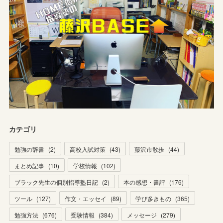
カテゴリ
勉強の辞書
(
2
)
高校入試対策
(
43
)
藤沢市散歩
(
44
)
まとめ記事
(
10
)
学校情報
(
102
)
ブラック先生の個別指導塾日記
(
2
)
本の感想・書評
(
176
)
ツール
(
127
)
作文・エッセイ
(
89
)
学び多きもの
(
365
)
勉強方法
(
676
)
受験情報
(
384
)
メッセージ
(
279
)