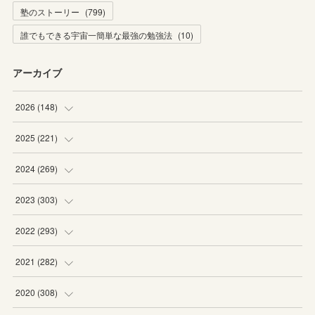
塾のストーリー
(
799
)
誰でもできる宇宙一簡単な最強の勉強法
(
10
)
アーカイブ
2026
(
148
)
(
6
)
2025
(
221
)
(
22
)
(
19
)
2024
(
269
)
(
20
)
(
20
)
(
16
)
2023
(
303
)
(
19
)
(
19
)
(
16
)
(
27
)
2022
(
293
)
(
21
)
(
20
)
(
21
)
(
25
)
(
18
)
2021
(
282
)
(
20
)
(
18
)
(
20
)
(
29
)
(
27
)
(
19
)
2020
(
308
)
(
19
)