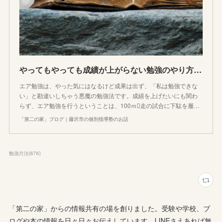
やってもやっても成績が上がらない勉強のやり方「エア勉強」の16の事例と対策まとめ
エア勉強は、やった気にはなるけど成果は出ず、「私は勉強できな
い」と勘違いしちゃう悪魔の勉強法です。成績を上げたいにも関わ
らず、エア勉強を行うということは、100ｍ走の試合に下駄を履…
「第二の家」ブログ｜藤沢市の個別指導塾のお話
勉強方法
(
676
)
「第二の家」からの情報共有の場を創りました。受験や学校、ブ
ログや本の情報を日々日々お伝えしています。LINEさえあれば無