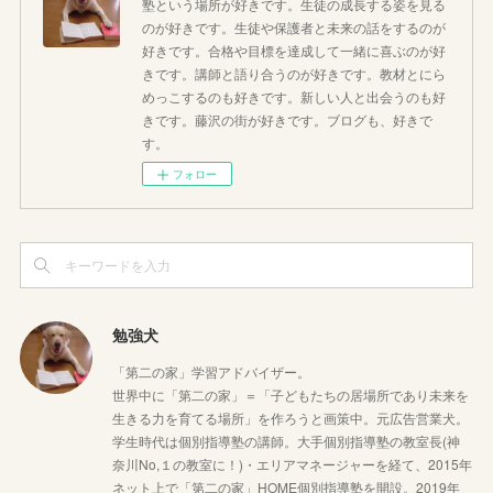
塾という場所が好きです。生徒の成長する姿を見る
のが好きです。生徒や保護者と未来の話をするのが
好きです。合格や目標を達成して一緒に喜ぶのが好
きです。講師と語り合うのが好きです。教材とにら
めっこするのも好きです。新しい人と出会うのも好
きです。藤沢の街が好きです。ブログも、好きで
す。
フォロー
勉強犬
「第二の家」学習アドバイザー。
世界中に「第二の家」＝「子どもたちの居場所であり未来を
生きる力を育てる場所」を作ろうと画策中。元広告営業犬。
学生時代は個別指導塾の講師。大手個別指導塾の教室長(神
奈川No,１の教室に！)・エリアマネージャーを経て、2015年
ネット上で「第二の家」HOME個別指導塾を開設。2019年