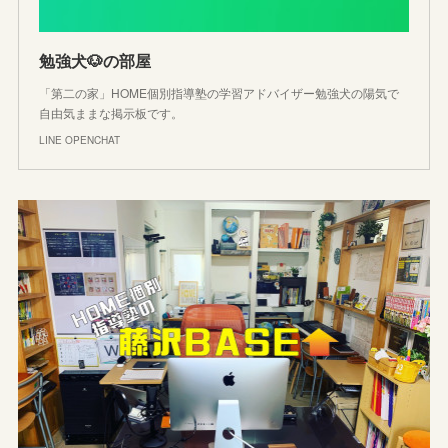
勉強犬🐶の部屋
「第二の家」HOME個別指導塾の学習アドバイザー勉強犬の陽気で
自由気ままな掲示板です。
LINE OPENCHAT