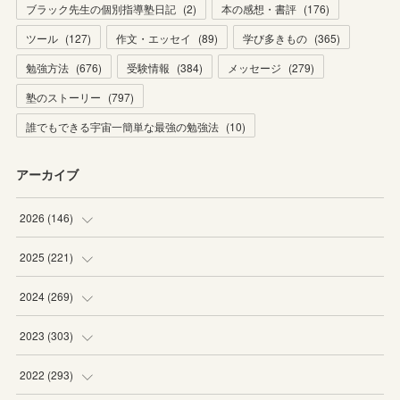
ブラック先生の個別指導塾日記
(
2
)
本の感想・書評
(
176
)
ツール
(
127
)
作文・エッセイ
(
89
)
学び多きもの
(
365
)
勉強方法
(
676
)
受験情報
(
384
)
メッセージ
(
279
)
塾のストーリー
(
797
)
誰でもできる宇宙一簡単な最強の勉強法
(
10
)
アーカイブ
2026
(
146
)
(
4
)
2025
(
221
)
(
22
)
(
19
)
2024
(
269
)
(
20
)
(
20
)
(
16
)
2023
(
303
)
(
19
)
(
19
)
(
16
)
(
27
)
2022
(
293
)