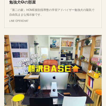
勉強犬🐶の部屋
「第二の家」HOME個別指導塾の学習アドバイザー勉強犬の陽気で
自由気ままな掲示板です。
LINE OPENCHAT