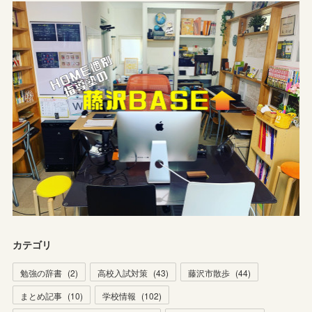
カテゴリ
勉強の辞書
(
2
)
高校入試対策
(
43
)
藤沢市散歩
(
44
)
まとめ記事
(
10
)
学校情報
(
102
)