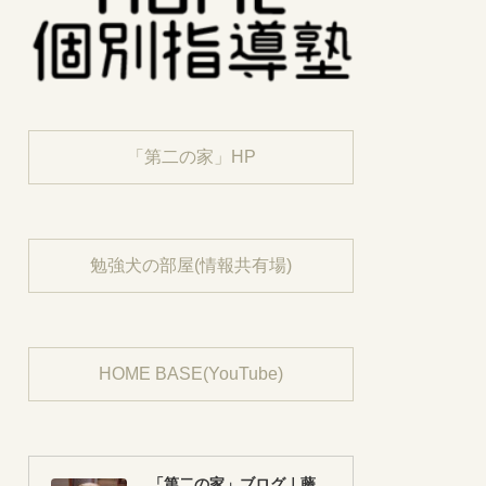
「第二の家」HP
勉強犬の部屋(情報共有場)
HOME BASE(YouTube)
「第二の家」ブログ｜藤沢市の個別指導塾のお話