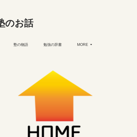
塾のお話
塾の物語
勉強の辞書
MORE