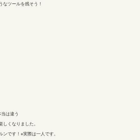
うなツールを残そう！
。
本当は違う
楽しくなりました。
ルンです！※実際は一人です。