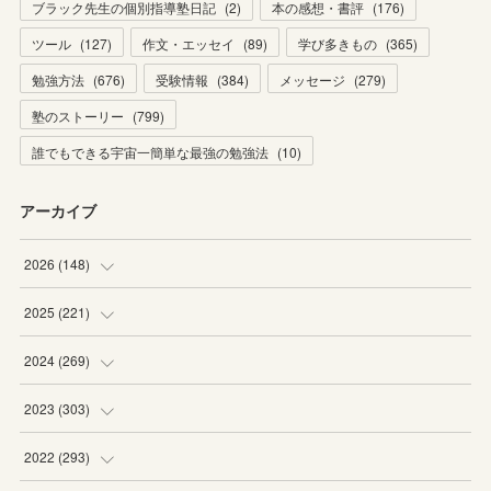
ブラック先生の個別指導塾日記
(
2
)
本の感想・書評
(
176
)
ツール
(
127
)
作文・エッセイ
(
89
)
学び多きもの
(
365
)
勉強方法
(
676
)
受験情報
(
384
)
メッセージ
(
279
)
塾のストーリー
(
799
)
誰でもできる宇宙一簡単な最強の勉強法
(
10
)
アーカイブ
2026
(
148
)
(
6
)
2025
(
221
)
(
22
)
(
19
)
2024
(
269
)
(
20
)
(
20
)
(
16
)
2023
(
303
)
(
19
)
(
19
)
(
16
)
(
27
)
2022
(
293
)