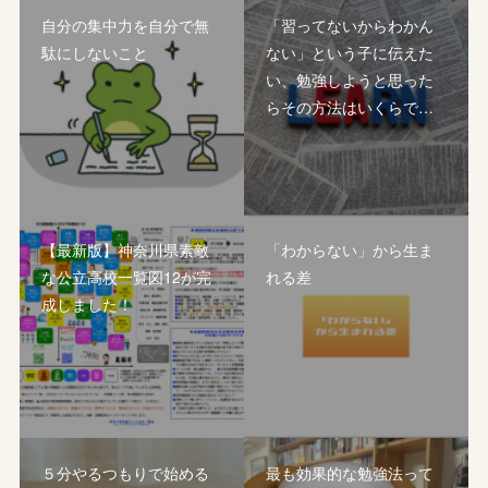
自分の集中力を自分で無
「習ってないからわかん
駄にしないこと
ない」という子に伝えた
い、勉強しようと思った
らその方法はいくらで…
【最新版】神奈川県素敵
「わからない」から生ま
な公立高校一覧図12が完
れる差
成しました！
５分やるつもりで始める
最も効果的な勉強法って