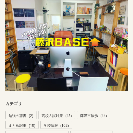
カテゴリ
勉強の辞書
(
2
)
高校入試対策
(
43
)
藤沢市散歩
(
44
)
まとめ記事
(
10
)
学校情報
(
102
)