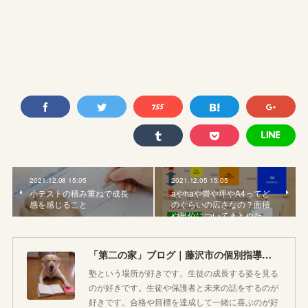
2021.12.08 15:05
2021.12.05 15:05
小テストの積み重ねで成長
aやhaや畳や坪やA4ってど
感を感じること
のぐらいの広さなの？面積
や単位についてまとめた…
「第二の家」ブログ｜藤沢市の個別指導塾のお話
塾という場所が好きです。生徒の成長する姿を見る
のが好きです。生徒や保護者と未来の話をするのが
好きです。合格や目標を達成して一緒に喜ぶのが好