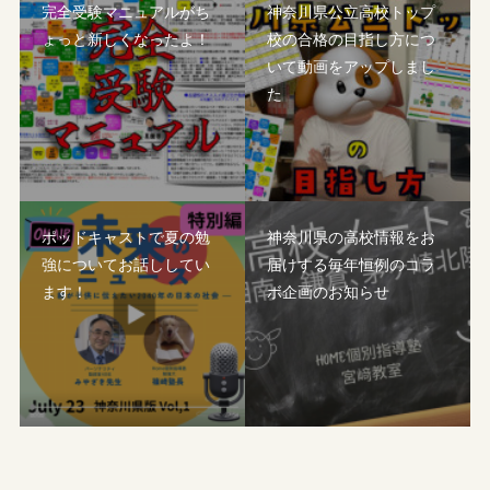
完全受験マニュアルがち
神奈川県公立高校トップ
ょっと新しくなったよ！
校の合格の目指し方につ
いて動画をアップしまし
た
ポッドキャストで夏の勉
神奈川県の高校情報をお
強についてお話ししてい
届けする毎年恒例のコラ
ます！
ボ企画のお知らせ