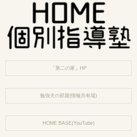
「第二の家」HP
勉強犬の部屋(情報共有場)
HOME BASE(YouTube)