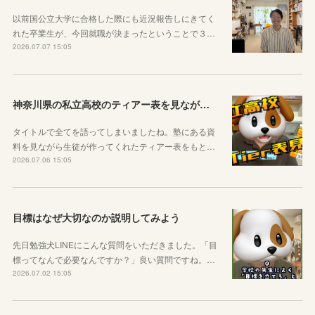
以前国公立大学に合格した際にも近況報告しにきてく
れた卒業生が、今回就職が決まったということで３…
2026.07.07 15:05
神奈川県の私立高校のティアー表を見ながら話す動画を作りました！
タイトルで全てを語ってしまいましたね。塾にある資
料を見ながら生徒が作ってくれたティアー表をもと…
2026.07.06 15:05
目標はなぜ大切なのか説明してみよう
先日勉強犬LINEにこんな質問をいただきました。「目
標ってなんで必要なんですか？」良い質問ですね。…
2026.07.02 15:05