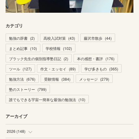
カテゴリ
勉強の辞書
(
2
)
高校入試対策
(
43
)
藤沢市散歩
(
44
)
まとめ記事
(
10
)
学校情報
(
102
)
ブラック先生の個別指導塾日記
(
2
)
本の感想・書評
(
176
)
ツール
(
127
)
作文・エッセイ
(
89
)
学び多きもの
(
365
)
勉強方法
(
676
)
受験情報
(
384
)
メッセージ
(
279
)
塾のストーリー
(
799
)
誰でもできる宇宙一簡単な最強の勉強法
(
10
)
アーカイブ
2026
(
148
)