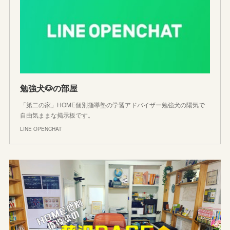
勉強犬🐶の部屋
「第二の家」HOME個別指導塾の学習アドバイザー勉強犬の陽気で
自由気ままな掲示板です。
LINE OPENCHAT