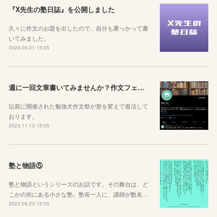
『X先生の塾日誌』を公開しました
久々に作文のお題を出したので、自分も乗っかって書
いてみました。
2024.04.01 15:05
週に一回文章書いてみませんか？作文フェス開催しています
以前に開催された勉強犬作文祭が形を変えて復活して
おります。
2023.11.13 15:05
塾と物語⑤
塾と物語というシリーズのお話です。その舞台は、ど
こかの街にある小さな塾。塾長一人に、講師が数名…
2023.09.23 15:05