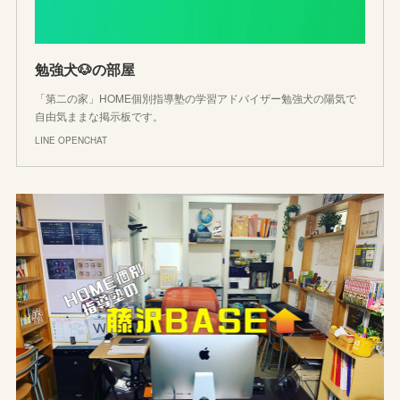
勉強犬🐶の部屋
「第二の家」HOME個別指導塾の学習アドバイザー勉強犬の陽気で
自由気ままな掲示板です。
LINE OPENCHAT