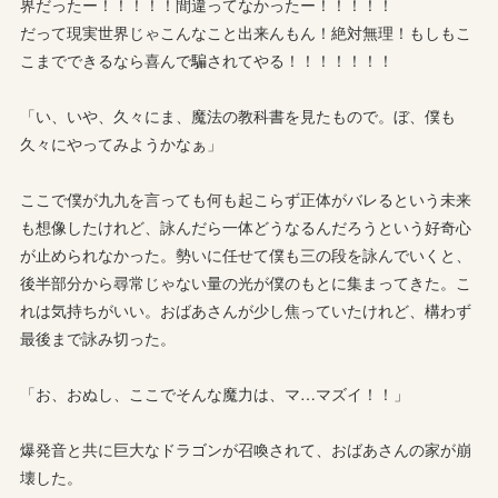
界だったー！！！！！間違ってなかったー！！！！！
だって現実世界じゃこんなこと出来んもん！絶対無理！もしもこ
こまでできるなら喜んで騙されてやる！！！！！！！
「い、いや、久々にま、魔法の教科書を見たもので。ぼ、僕も
久々にやってみようかなぁ」
ここで僕が九九を言っても何も起こらず正体がバレるという未来
も想像したけれど、詠んだら一体どうなるんだろうという好奇心
が止められなかった。勢いに任せて僕も三の段を詠んでいくと、
後半部分から尋常じゃない量の光が僕のもとに集まってきた。こ
れは気持ちがいい。おばあさんが少し焦っていたけれど、構わず
最後まで詠み切った。
「お、おぬし、ここでそんな魔力は、マ…マズイ！！」
爆発音と共に巨大なドラゴンが召喚されて、おばあさんの家が崩
壊した。