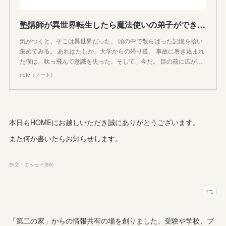
塾講師が異世界転生したら魔法使いの弟子ができました｜勉強犬の趣味の作文｜note
気がつくと、そこは異世界だった。 頭の中で散らばった記憶を拾い
集めてみる。 あれはたしか、大学からの帰り道。 事故に巻き込まれ
た僕は、吹っ飛んで意識を失った。そして、今だ。 目の前に広が…
note（ノート）
本日もHOMEにお越しいただき誠にありがとうございます。
また何か書いたらお知らせします。
作文・エッセイ
(
89
)
「第二の家」からの情報共有の場を創りました。受験や学校、ブ