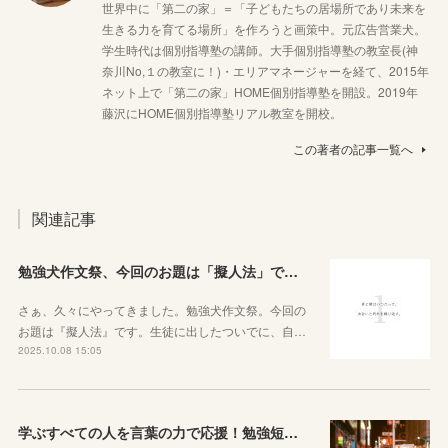
世界中に「第二の家」＝「子どもたちの居場所であり未来を
生きる力を育てる場所」を作ろうと画策中。元広告営業犬。
学生時代は個別指導塾の講師。大手個別指導塾の教室長(神
奈川No,１の教室に！)・エリアマネージャーを経て、2015年
ネット上で「第二の家」HOME個別指導塾を開設。2019年
藤沢にHOME個別指導塾リアル教室を開校。
この著者の記事一覧へ
関連記事
勉強犬作文祭、今回のお題は「擬人法」です！
さぁ、久々にやってきました。勉強犬作文祭。今回の
お題は『擬人法』です。生徒に出したついでに、自…
2025.10.08 15:05
学ぶすべての人を言葉の力で応援！勉強短歌集「学火」【作品随時募集中】