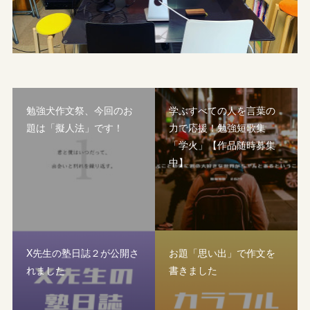
勉強犬作文祭、今回のお
学ぶすべての人を言葉の
題は「擬人法」です！
力で応援！勉強短歌集
「学火」【作品随時募集
中】
X先生の塾日誌２が公開さ
お題「思い出」で作文を
れました
書きました