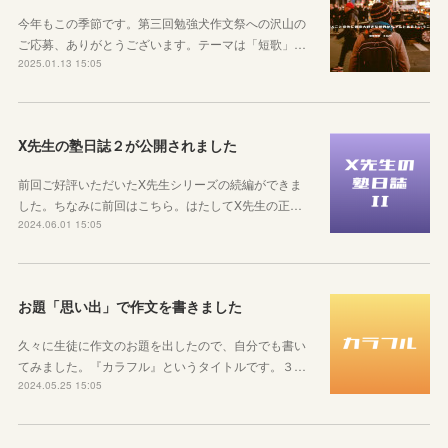
今年もこの季節です。第三回勉強犬作文祭への沢山の
ご応募、ありがとうございます。テーマは「短歌」…
2025.01.13 15:05
X先生の塾日誌２が公開されました
前回ご好評いただいたX先生シリーズの続編ができま
した。ちなみに前回はこちら。はたしてX先生の正…
2024.06.01 15:05
お題「思い出」で作文を書きました
久々に生徒に作文のお題を出したので、自分でも書い
てみました。『カラフル』というタイトルです。３…
2024.05.25 15:05