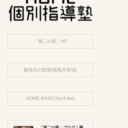
「第二の家」HP
勉強犬の部屋(情報共有場)
HOME BASE(YouTube)
「第二の家」ブログ｜藤沢市の個別指導塾のお話