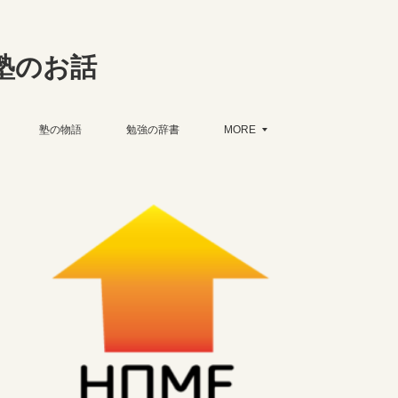
塾のお話
塾の物語
勉強の辞書
MORE