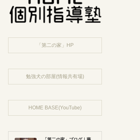
「第二の家」HP
勉強犬の部屋(情報共有場)
HOME BASE(YouTube)
「第二の家」ブログ｜藤沢市の個別指導塾のお話