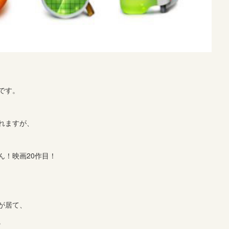
です。
れますが、
ん！映画20作目！
が居て、
。