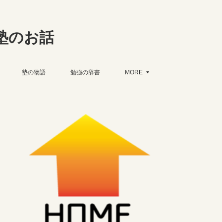
塾のお話
塾の物語
勉強の辞書
MORE