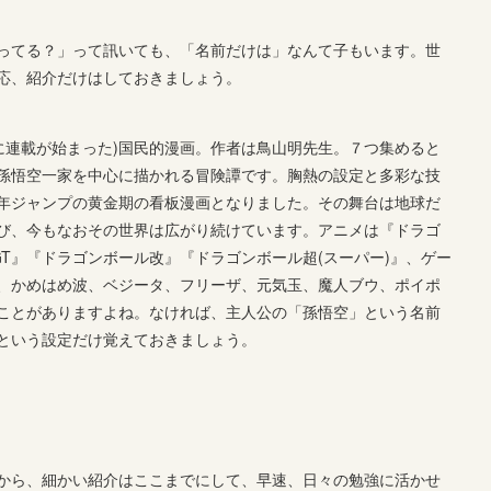
ってる？」って訊いても、「名前だけは」なんて子もいます。世
応、紹介だけはしておきましょう。
代に連載が始まった)国民的漫画。作者は鳥山明先生。７つ集めると
孫悟空一家を中心に描かれる冒険譚です。胸熱の設定と多彩な技
年ジャンプの黄金期の看板漫画となりました。その舞台は地球だ
び、今もなおその世界は広がり続けています。アニメは『ドラゴ
T』『ドラゴンボール改』『ドラゴンボール超(スーパー)』、ゲー
、かめはめ波、ベジータ、フリーザ、元気玉、魔人ブウ、ポイポ
ことがありますよね。なければ、主人公の「孫悟空」という名前
という設定だけ覚えておきましょう。
から、細かい紹介はここまでにして、早速、日々の勉強に活かせ