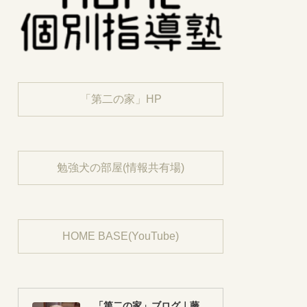
「第二の家」HP
勉強犬の部屋(情報共有場)
HOME BASE(YouTube)
「第二の家」ブログ｜藤沢市の個別指導塾のお話