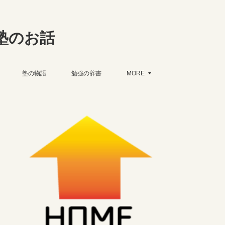
塾のお話
塾の物語
勉強の辞書
MORE