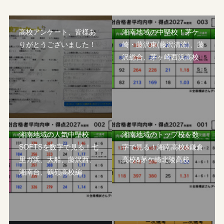
高校アンケート、皆様あ
湘南地域の中堅校！茅ケ
りがとうございました！
崎・藤沢東(藤沢清流)、藤
沢総合、茅ヶ崎西浜高校
湘南地域の人気中堅校
湘南地域のトップ校を数
SOFTSを数字で見る！七
字で見る！湘南高校&鎌倉
里ガ浜、大船、藤沢西、
高校&茅ケ崎北陵高校
湘南台、鶴嶺高校編