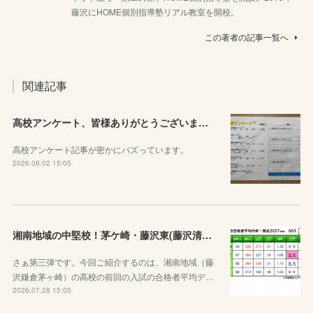
藤沢にHOME個別指導塾リアル教室を開校。
この著者の記事一覧へ
関連記事
高校アンケート、皆様ありがとうございました！
高校アンケート記事が密かにバズっています。
2026.08.02 15:05
湘南地域の中堅校！茅ケ崎・藤沢東(藤沢清流)、藤沢総合、茅ヶ崎西浜高校
さぁ第三弾です。今回ご紹介するのは、湘南地域（藤
沢鎌倉茅ヶ崎）の高校の前回の入試の合格者平均デ…
2026.07.28 15:05