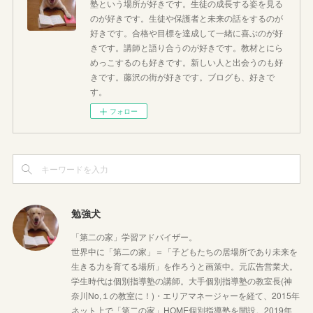
塾という場所が好きです。生徒の成長する姿を見る
のが好きです。生徒や保護者と未来の話をするのが
好きです。合格や目標を達成して一緒に喜ぶのが好
きです。講師と語り合うのが好きです。教材とにら
めっこするのも好きです。新しい人と出会うのも好
きです。藤沢の街が好きです。ブログも、好きで
す。
フォロー
勉強犬
「第二の家」学習アドバイザー。
世界中に「第二の家」＝「子どもたちの居場所であり未来を
生きる力を育てる場所」を作ろうと画策中。元広告営業犬。
学生時代は個別指導塾の講師。大手個別指導塾の教室長(神
奈川No,１の教室に！)・エリアマネージャーを経て、2015年
ネット上で「第二の家」HOME個別指導塾を開設。2019年