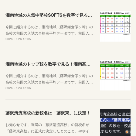
湘南地域の人気中堅校SOFTSを数字で見る！七里ガ浜、大船、藤沢西、湘南台、鶴嶺高校編
今回ご紹介するのは、湘南地域（藤沢鎌倉茅ヶ崎）の
高校の前回の入試の合格者平均データです。前回入…
2026.07.26 15:05
湘南地域のトップ校を数字で見る！湘南高校&鎌倉高校&茅ケ崎北陵高校
今回ご紹介するのは、湘南地域（藤沢鎌倉茅ヶ崎）の
高校の前回の入試の合格者平均データです。前回入…
2026.07.23 15:05
藤沢清流高校の新校名は「藤沢東」に決定！
お知らせです。近隣の「藤沢清流高校」の新校名が
「藤沢東高校」に正式に決定したとのこと。ややイ…