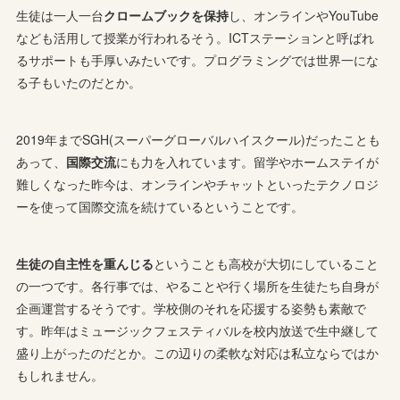
生徒は一人一台
クロームブックを保持
し、オンラインやYouTube
なども活用して授業が行われるそう。ICTステーションと呼ばれ
るサポートも手厚いみたいです。プログラミングでは世界一にな
る子もいたのだとか。
2019年までSGH(スーパーグローバルハイスクール)だったことも
あって、
国際交流
にも力を入れています。留学やホームステイが
難しくなった昨今は、オンラインやチャットといったテクノロジ
ーを使って国際交流を続けているということです。
生徒の自主性を重んじる
ということも高校が大切にしていること
の一つです。各行事では、やることや行く場所を生徒たち自身が
企画運営するそうです。学校側のそれを応援する姿勢も素敵で
す。昨年はミュージックフェスティバルを校内放送で生中継して
盛り上がったのだとか。この辺りの柔軟な対応は私立ならではか
もしれません。