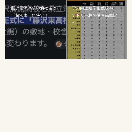
藤沢清流高校の新校名は
学力向上進学重点校やエ
「藤沢東」に決定！
ントリー校の選考基準比
べ