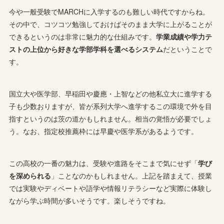
今や一般受験でMARCHに入学するのも難しい時代ですからね。
その中で、コツコツ勉強しておけばそのまま大学に上がることが
できるというのは非常に魅力的な仕組みです。
学業成績や学力テ
ストの上位から好きな学部学科を選べるシステム
だということで
す。
国立大や医学部、早稲田や慶應・上智などの他私立大に進学する
子も少数おりますが、皆が系列大学へ進学するこの環境で外を目
指すというのは茨の道かもしれません。相当の覚悟が必要でしょ
う。なお、指定校推薦枠には早慶や医学系があるようです。
この高校の一番の魅力は、受験や進路をそこまで気にせず「
学び
を深められる
」ことなのかもしれません。上記を踏まえて、授業
では実験やディベートや語学や情報リテラシーなど実際に体験し
ながら学ぶ時間が多いそうです。楽しそうですね。