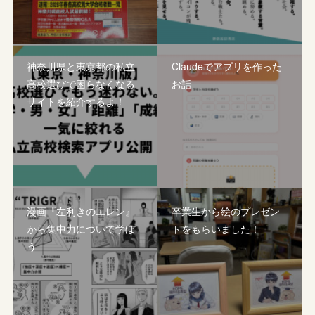
神奈川県と東京都の私立
Claudeでアプリを作った
高校選びで困らなくなる
お話
サイトを紹介するよ！
漫画『左利きのエレン』
卒業生から絵のプレゼン
から集中力について学ぼ
トをもらいました！
う