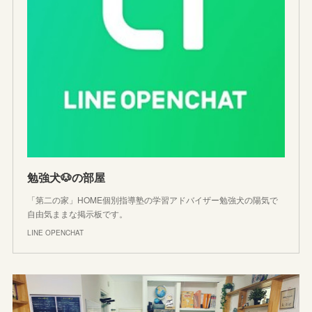
勉強犬🐶の部屋
「第二の家」HOME個別指導塾の学習アドバイザー勉強犬の陽気で
自由気ままな掲示板です。
LINE OPENCHAT