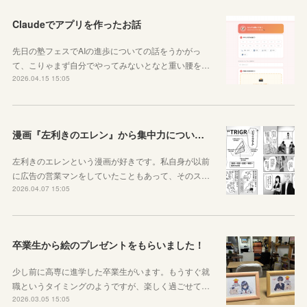
Claudeでアプリを作ったお話
先日の塾フェスでAIの進歩についての話をうかがっ
て、こりゃまず自分でやってみないとなと重い腰を…
2026.04.15 15:05
漫画『左利きのエレン』から集中力について学ぼう
左利きのエレンという漫画が好きです。私自身が以前
に広告の営業マンをしていたこともあって、そのス…
2026.04.07 15:05
卒業生から絵のプレゼントをもらいました！
少し前に高専に進学した卒業生がいます。もうすぐ就
職というタイミングのようですが、楽しく過ごせて…
2026.03.05 15:05