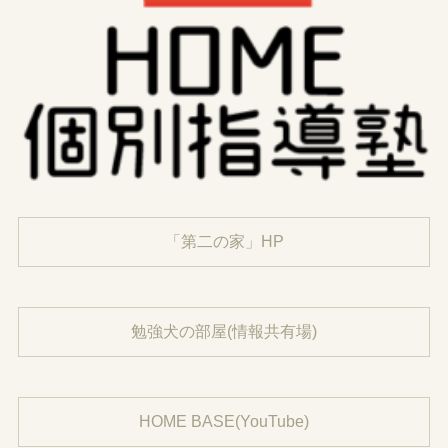
「第二の家」HP
勉強犬の部屋(情報共有場)
HOME BASE(YouTube)