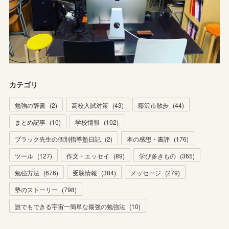
カテゴリ
勉強の辞書
(
2
)
高校入試対策
(
43
)
藤沢市散歩
(
44
)
まとめ記事
(
10
)
学校情報
(
102
)
ブラック先生の個別指導塾日記
(
2
)
本の感想・書評
(
176
)
ツール
(
127
)
作文・エッセイ
(
89
)
学び多きもの
(
365
)
勉強方法
(
676
)
受験情報
(
384
)
メッセージ
(
279
)
塾のストーリー
(
798
)
誰でもできる宇宙一簡単な最強の勉強法
(
10
)