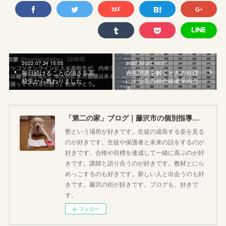
2022.07.24 15:05
2022.07.20 15:05
毎日続けることの強さを高
過去問題を解くときの目標
校生から教わりました
に！公立高校合格者平均点
表
「第二の家」ブログ｜藤沢市の個別指導塾のお話
塾という場所が好きです。生徒の成長する姿を見る
のが好きです。生徒や保護者と未来の話をするのが
好きです。合格や目標を達成して一緒に喜ぶのが好
きです。講師と語り合うのが好きです。教材とにら
めっこするのも好きです。新しい人と出会うのも好
きです。藤沢の街が好きです。ブログも、好きで
す。
フォロー