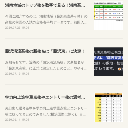
湘南地域のトップ校を数字で見る！湘南高校&鎌倉高校&茅ケ崎北陵高校
今回ご紹介するのは、湘南地域（藤沢鎌倉茅ヶ崎）の
高校の前回の入試の合格者平均データです。前回入…
2026.07.23 15:05
藤沢清流高校の新校名は「藤沢東」に決定！
お知らせです。近隣の「藤沢清流高校」の新校名が
「藤沢東高校」に正式に決定したとのこと。ややイ…
2026.07.19 15:05
学力向上進学重点校やエントリー校の選考基準比べ
先日出た選考基準を学力向上進学重点校とエントリー
校に絞ってまとめてみました(横浜国際は除く)。目…
2026.06.11 15:05