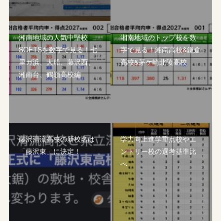
湘南地域の人気中堅校
湘南地域のトップ校を数
SOFTSを数字で見る！七
字で見る！湘南高校&鎌倉
里ガ浜、大船、藤沢西、
高校&茅ケ崎北陵高校
湘南台、鶴嶺高校編
藤沢清流高校の新校名は
学力向上進学重点校やエ
「藤沢東」に決定！
ントリー校の選考基準比
べ