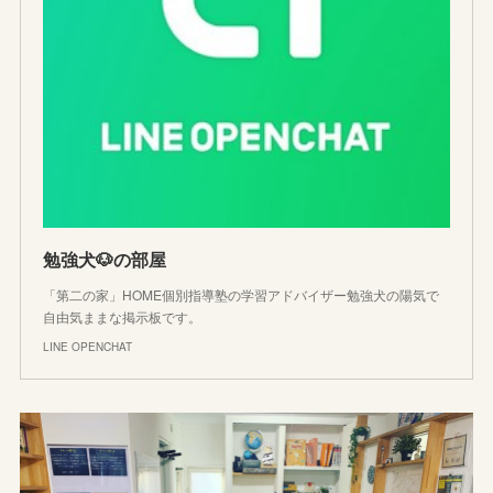
勉強犬🐶の部屋
「第二の家」HOME個別指導塾の学習アドバイザー勉強犬の陽気で
自由気ままな掲示板です。
LINE OPENCHAT