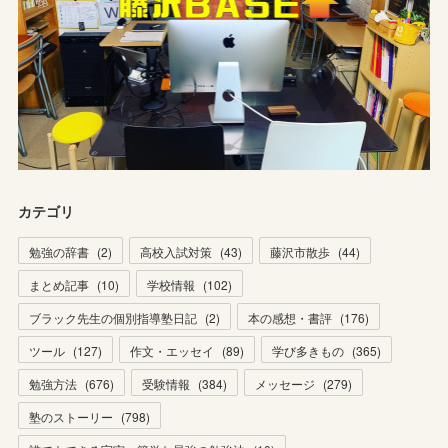
カテゴリ
勉強の辞書
(
2
)
高校入試対策
(
43
)
藤沢市散歩
(
44
)
まとめ記事
(
10
)
学校情報
(
102
)
ブラック先生の個別指導塾日記
(
2
)
本の感想・書評
(
176
)
ツール
(
127
)
作文・エッセイ
(
89
)
学び多きもの
(
365
)
勉強方法
(
676
)
受験情報
(
384
)
メッセージ
(
279
)
塾のストーリー
(
798
)