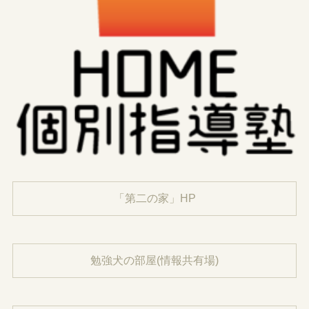
「第二の家」HP
勉強犬の部屋(情報共有場)