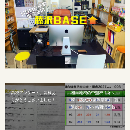
高校アンケート、皆様あ
湘南地域の中堅校！茅ケ
りがとうございました！
崎・藤沢東(藤沢清流)、藤
沢総合、茅ヶ崎西浜高校