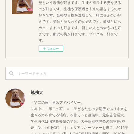
塾という場所が好きです。生徒の成長する姿を見る
のが好きです。生徒や保護者と未来の話をするのが
好きです。合格や目標を達成して一緒に喜ぶのが好
きです。講師と語り合うのが好きです。教材とにら
めっこするのも好きです。新しい人と出会うのも好
きです。藤沢の街が好きです。ブログも、好きで
す。
フォロー
勉強犬
「第二の家」学習アドバイザー。
世界中に「第二の家」＝「子どもたちの居場所であり未来を
生きる力を育てる場所」を作ろうと画策中。元広告営業犬。
学生時代は個別指導塾の講師。大手個別指導塾の教室長(神
奈川No,１の教室に！)・エリアマネージャーを経て、2015年
ネット上で「第二の家」HOME個別指導塾を開設。2019年