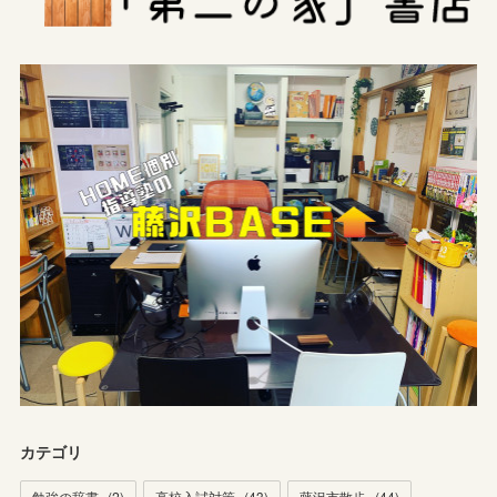
カテゴリ
勉強の辞書
(
2
)
高校入試対策
(
43
)
藤沢市散歩
(
44
)