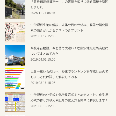
「青春偏差値日本一！」の裏側を知りに鎌倉高校を訪問
しました
2025.11.27 06:25
中学理科生物の解説。人体や目の仕組み、臓器や消化酵
素の働きがわかるテストつきプリント
2021.01.12 15:05
高校今昔物語。今と昔で大違い！な藤沢地域近隣高校に
ついてまとめてみた
2019.04.01 15:05
世界一速いもの比べ！秒速でランキングを作成したので
ちょっとだけ詳しく解説してみる
2019.03.16 15:05
中学理科の化学式や化学反応式まとめテスト付。化学反
応式の作り方や元素記号の覚え方も簡単に解説します！
2021.06.18 15:05