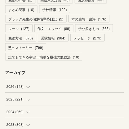
まとめ記事
(
10
)
学校情報
(
102
)
ブラック先生の個別指導塾日記
(
2
)
本の感想・書評
(
176
)
ツール
(
127
)
作文・エッセイ
(
89
)
学び多きもの
(
365
)
勉強方法
(
676
)
受験情報
(
384
)
メッセージ
(
279
)
塾のストーリー
(
799
)
誰でもできる宇宙一簡単な最強の勉強法
(
10
)
アーカイブ
2026
(
148
)
(
6
)
2025
(
221
)
(
22
)
(
19
)
2024
(
269
)
(
20
)
(
20
)
(
16
)
2023
(
303
)