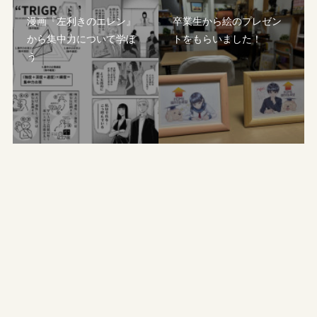
漫画『左利きのエレン』
卒業生から絵のプレゼン
から集中力について学ぼ
トをもらいました！
う