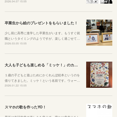
2026.04.07 15:05
卒業生から絵のプレゼントをもらいました！
少し前に高専に進学した卒業生がいます。もうすぐ就
職というタイミングのようですが、楽しく過ごせて…
2026.03.05 15:05
大人も子どもも楽しめる「ミッケ！」のカニに翻弄された話
１歳の子どもと遊ぶためにかくれんぼ絵本というのを
借りてきました。ミッケ！という名前です。ウォー…
2026.01.22 15:05
スマホの歌を作ったYO！
最近は作詞作曲の楽しみを覚えて、密かに曲作りをし