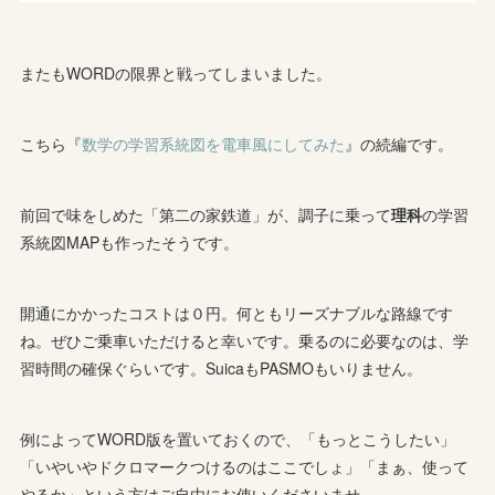
またもWORDの限界と戦ってしまいました。
こちら『
数学の学習系統図を電車風にしてみた
』の続編です。
前回で味をしめた「第二の家鉄道」が、調子に乗って
理科
の学習
系統図MAPも作ったそうです。
開通にかかったコストは０円。何ともリーズナブルな路線です
ね。ぜひご乗車いただけると幸いです。乗るのに必要なのは、学
習時間の確保ぐらいです。SuicaもPASMOもいりません。
例によってWORD版を置いておくので、「もっとこうしたい」
「いやいやドクロマークつけるのはここでしょ」「まぁ、使って
やるか」という方はご自由にお使いくださいませ。