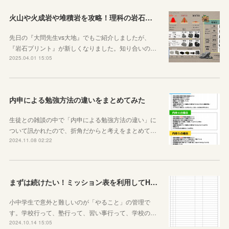
火山や火成岩や堆積岩を攻略！理科の岩石ノートを作りました
先日の『大問先生vs大地』でもご紹介しましたが、
『岩石プリント』が新しくなりました。知り合いの…
2025.04.01 15:05
内申による勉強方法の違いをまとめてみた
生徒との雑談の中で「内申による勉強方法の違い」に
ついて訊かれたので、折角だからと考えをまとめて…
2024.11.08 02:22
まずは続けたい！ミッション表を利用してHOME個別指導塾からのミッションを遂行せよ
小中学生で意外と難しいのが「やること」の管理で
す。学校行って、塾行って、習い事行って、学校の…
2024.10.14 15:05