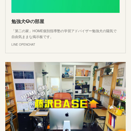
勉強犬🐶の部屋
「第二の家」HOME個別指導塾の学習アドバイザー勉強犬の陽気で
自由気ままな掲示板です。
LINE OPENCHAT