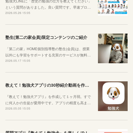
勉強犬LINEに「歴史の勉強の仕方を教えてください」
という質問がありました。良い質問です。早速ブロ…
2026.05.26 15:05
塾生(第二の家会員)限定コンテンツのご紹介
「第二の家」HOME個別指導塾の塾生(会員)は、授業
以外にも学習をサポートする充実のサービスが無料…
2026.05.17 15:05
教えて！勉強犬アプリの30秒紹介動画を作成しました
『教えて！勉強犬アプリ』を作成して１ヶ月弱。すで
に何人かの生徒が愛用中です。アプリの精度も高ま…
2026.05.05 15:05
質問アプリ『教えて！勉強犬』を楽しんで！