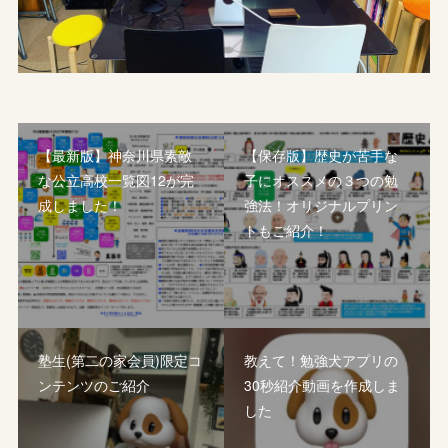
【最新版】神奈川県素敵
【保存版】歴史が苦手な
な公立高校一覧図12が完
子にオススメの３つの勉
成しました！
強法！オリジナルプリン
トもご紹介！
塾生(第二の家会員)限定コ
教えて！勉強犬アプリの
ンテンツのご紹介
30秒紹介動画を作成しま
した