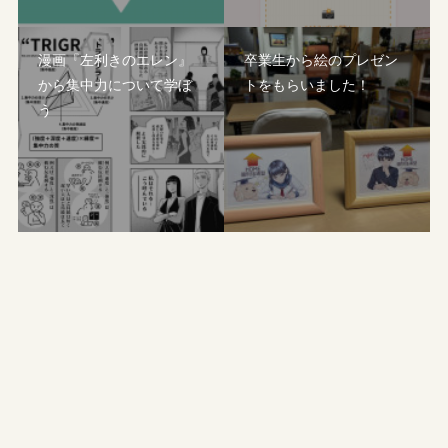
漫画『左利きのエレン』
卒業生から絵のプレゼン
から集中力について学ぼ
トをもらいました！
う