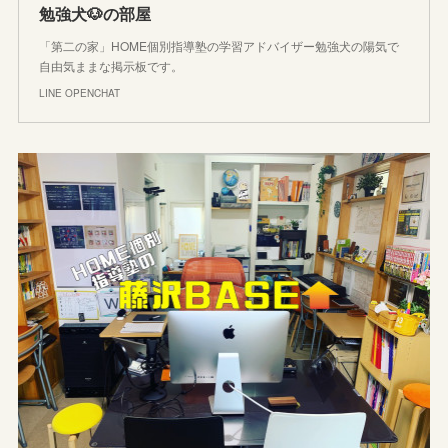
勉強犬🐶の部屋
「第二の家」HOME個別指導塾の学習アドバイザー勉強犬の陽気で
自由気ままな掲示板です。
LINE OPENCHAT