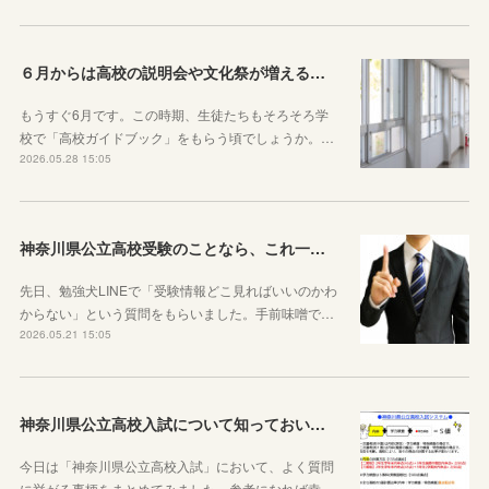
６月からは高校の説明会や文化祭が増えることを知っておきましょう
もうすぐ6月です。この時期、生徒たちもそろそろ学
校で「高校ガイドブック」をもらう頃でしょうか。…
2026.05.28 15:05
神奈川県公立高校受験のことなら、これ一本でOKです
先日、勉強犬LINEで「受験情報どこ見ればいいのかわ
からない」という質問をもらいました。手前味噌で…
2026.05.21 15:05
神奈川県公立高校入試について知っておいた方がいい10のこと
今日は「神奈川県公立高校入試」において、よく質問
に挙がる事柄をまとめてみました。参考になれば幸…