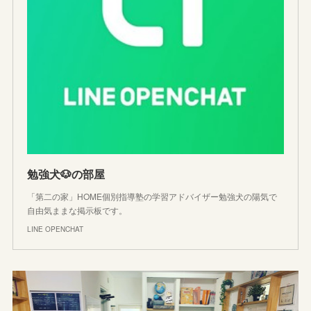
勉強犬🐶の部屋
「第二の家」HOME個別指導塾の学習アドバイザー勉強犬の陽気で
自由気ままな掲示板です。
LINE OPENCHAT