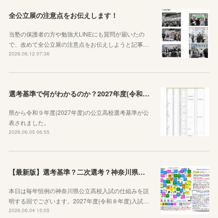
全公立展の注意点をお伝えします！
当塾の保護者の方や勉強犬LINEにも質問が届いたの
で、改めて全公立展の注意点をお伝えしようと記事…
2026.06.12 07:36
選考基準で何がわかるのか？2027年度(令和９年度)神奈川県公立高校選考基準が公表されたので見方から説明します！
県から令和９年度(2027年度)の公立高校選考基準が公
表されました。
2026.06.05 06:55
【最新版】選考基準？二次選考？神奈川県の受験の基本や公立高校入試の仕組みをシンプルに説明してみた
本日は毎年恒例の神奈川県公立高校入試の仕組みを説
明する回でございます。2027年度(令和８年度)入試…
2026.06.04 15:05