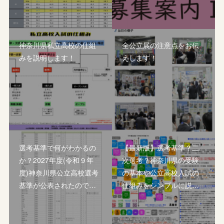
神奈川県私立高校の仕組
全公立展の注意点をお伝
みを説明します！
えします！
選考基準で何がわかるの
【最新版】選考基準？二
か？2027年度(令和９年
次選考？神奈川県の受験
度)神奈川県公立高校選考
の基本や公立高校入試の
基準が公表されたので…
仕組みをシンプルに説…