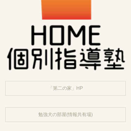
「第二の家」HP
勉強犬の部屋(情報共有場)