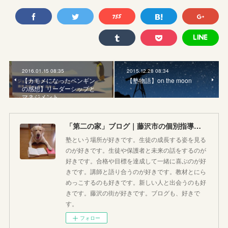
2016.01.15 08:35
2015.12.28 08:34
【カモメになったペンギン
【塾物語】on the moon
の感想】リーダーシップと
マネジメント
「第二の家」ブログ｜藤沢市の個別指導塾のお話
塾という場所が好きです。生徒の成長する姿を見る
のが好きです。生徒や保護者と未来の話をするのが
好きです。合格や目標を達成して一緒に喜ぶのが好
きです。講師と語り合うのが好きです。教材とにら
めっこするのも好きです。新しい人と出会うのも好
きです。藤沢の街が好きです。ブログも、好きで
す。
フォロー