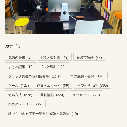
カテゴリ
勉強の辞書
(
2
)
高校入試対策
(
43
)
藤沢市散歩
(
44
)
まとめ記事
(
10
)
学校情報
(
102
)
ブラック先生の個別指導塾日記
(
2
)
本の感想・書評
(
176
)
ツール
(
127
)
作文・エッセイ
(
89
)
学び多きもの
(
365
)
勉強方法
(
676
)
受験情報
(
384
)
メッセージ
(
279
)
塾のストーリー
(
799
)
誰でもできる宇宙一簡単な最強の勉強法
(
10
)