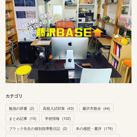
カテゴリ
勉強の辞書
(
2
)
高校入試対策
(
43
)
藤沢市散歩
(
44
)
まとめ記事
(
10
)
学校情報
(
102
)
ブラック先生の個別指導塾日記
(
2
)
本の感想・書評
(
176
)