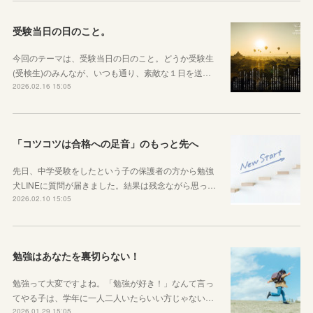
受験当日の日のこと。
今回のテーマは、受験当日の日のこと。どうか受験生
(受検生)のみんなが、いつも通り、素敵な１日を送…
2026.02.16 15:05
「コツコツは合格への足音」のもっと先へ
先日、中学受験をしたという子の保護者の方から勉強
犬LINEに質問が届きました。結果は残念ながら思っ…
2026.02.10 15:05
勉強はあなたを裏切らない！
勉強って大変ですよね。「勉強が好き！」なんて言っ
てやる子は、学年に一人二人いたらいい方じゃない…
2026.01.29 15:05