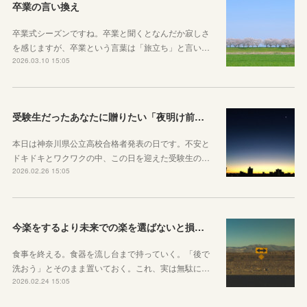
卒業の言い換え
卒業式シーズンですね。卒業と聞くとなんだか寂しさ
を感じますが、卒業という言葉は「旅立ち」と言い…
2026.03.10 15:05
受験生だったあなたに贈りたい「夜明け前」のお話
本日は神奈川県公立高校合格者発表の日です。不安と
ドキドキとワクワクの中、この日を迎えた受験生の…
2026.02.26 15:05
今楽をするより未来での楽を選ばないと損をしてしまうかもしれない理由
食事を終える。食器を流し台まで持っていく。「後で
洗おう」とそのまま置いておく。これ、実は無駄に…
2026.02.24 15:05