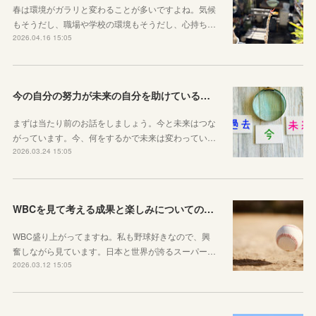
春は環境がガラリと変わることが多いですよね。気候
もそうだし、職場や学校の環境もそうだし、心持ち…
2026.04.16 15:05
今の自分の努力が未来の自分を助けているという感覚を持とう！
まずは当たり前のお話をしましょう。今と未来はつな
がっています。今、何をするかで未来は変わってい…
2026.03.24 15:05
WBCを見て考える成果と楽しみについてのお話
WBC盛り上がってますね。私も野球好きなので、興
奮しながら見ています。日本と世界が誇るスーパー…
2026.03.12 15:05