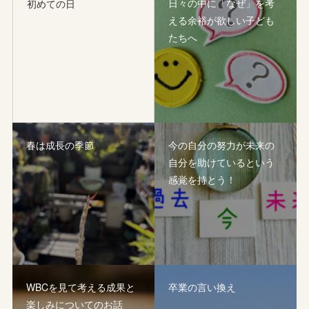
日々の中に「なぜ」を考
初めての日
える余裕が欲しい子ども
たちへ
春は成長の季節
今の自分の努力が未来の
自分を助けているという
感覚を持とう！
WBCを見て考える成果と
卒業の言い換え
楽しみについてのお話