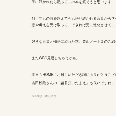
子に訊かれたら黙ってこの本を渡そうと思います。
何千年もの時を超えて今も語り継がれる言葉から学
恵や考えを受け取って、できれば更に進化させて、
好きな言葉と物語に溢れた本、栗山ノート２のご紹
またWBC見返しちゃうかも。
本日もHOMEにお越しいただき誠にありがとうござ
吉田松陰さんの「諸君狂いたまえ」も良いですね。
本の感想・書評
(
176
)