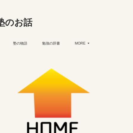
塾のお話
塾の物語
勉強の辞書
MORE