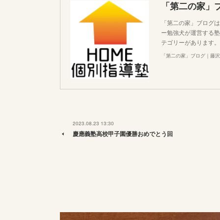
「第二の家」
「第二の家」ブログは
ー勉強犬が運営する塾
テゴリーがあります。
「第二の家」ブログ｜藤沢
2023.08.23 13:30
慶應義塾高校甲子園優勝おめでとう回