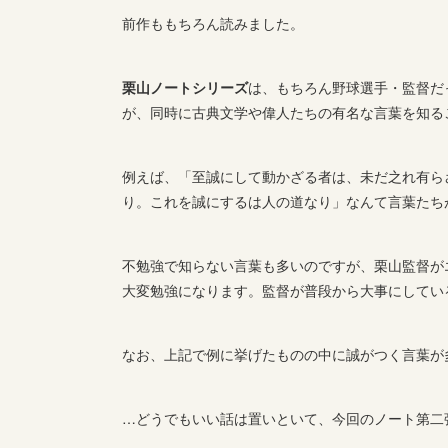
前作ももちろん読みました。
栗山ノートシリーズ
は、もちろん野球選手・監督だ
が、同時に古典文学や偉人たちの有名な言葉を知る
例えば、「至誠にして動かざる者は、未だ之れ有ら
り。これを誠にするは人の道なり」なんて言葉たち
不勉強で知らない言葉も多いのですが、栗山監督が
大変勉強になります。監督が普段から大事にしてい
なお、上記で例に挙げたものの中に誠がつく言葉が
…どうでもいい話は置いといて、今回のノート第二