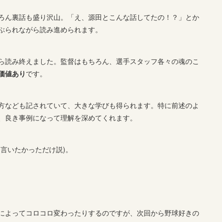
ろん裏話も盛り沢山。「え、源田とこんな話してたの！？」とか
ぶられながら読み進められます。
ら読み終えました。監督はもちろん、選手スタッフ各々の魂のこ
価値あり
です。
方なども記されていて、大きな学びも得られます。特に前述のよ
、良き事例になって理解を深めてくれます。
(言いたかっただけ説)。
によってコロコロ変わったりするのですが、次回から野球好きの