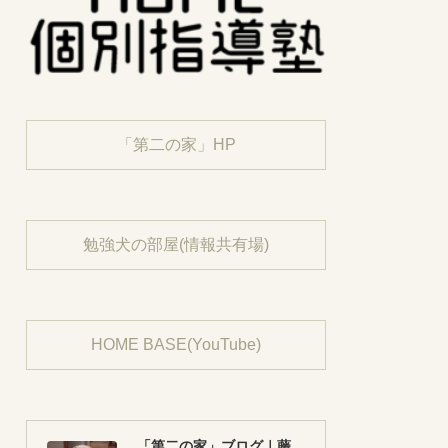
「第二の家」HP
勉強犬の部屋(情報共有場)
HOME BASE(YouTube)
「第二の家」ブログ｜藤沢市の個別指導塾のお話