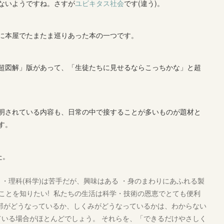
ないようですね。さすが
ユビキタス社会
です(違う)。
に本屋でたまたま巡りあった本の一つです。
超図解」版があって、「生徒たちに見せるならこっちかな」と超
明されている内容も、日常の中で接することが多いものが題材と
す。
た。
・理科(科学)は苦手だが、興味はある ・身のまわりにあふれる製
ることを知りたい! 私たちの生活は科学・技術の恩恵でとても便利
部がどうなっているか、しくみがどうなっているかは、わからない
いる場合がほとんどでしょう。 それらを、「できるだけやさしく