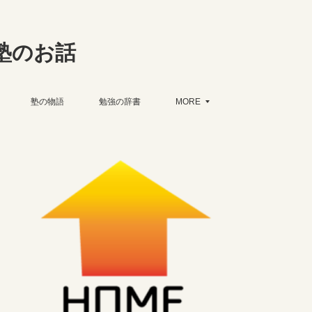
塾のお話
塾の物語
勉強の辞書
MORE