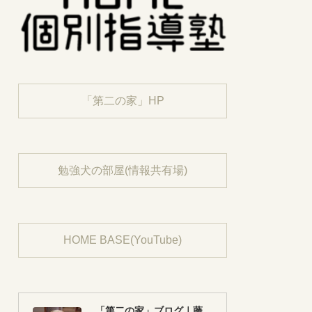
「第二の家」HP
勉強犬の部屋(情報共有場)
HOME BASE(YouTube)
「第二の家」ブログ｜藤沢市の個別指導塾のお話