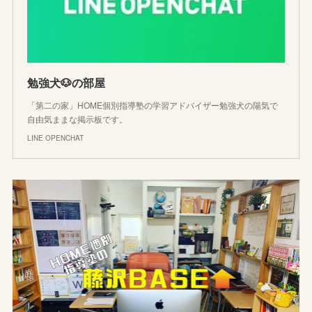
勉強犬🐶の部屋
「第二の家」HOME個別指導塾の学習アドバイザー勉強犬の陽気で
自由気ままな掲示板です。
LINE OPENCHAT