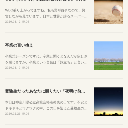
WBC盛り上がってますね。私も野球好きなので、興
奮しながら見ています。日本と世界が誇るスーパー…
2026.03.12 15:05
卒業の言い換え
卒業式シーズンですね。卒業と聞くとなんだか寂しさ
を感じますが、卒業という言葉は「旅立ち」と言い…
2026.03.10 15:05
受験生だったあなたに贈りたい「夜明け前」のお話
本日は神奈川県公立高校合格者発表の日です。不安と
ドキドキとワクワクの中、この日を迎えた受験生の…
2026.02.26 15:05