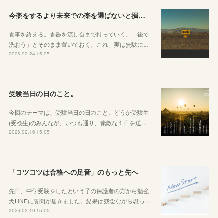
今楽をするより未来での楽を選ばないと損をしてしまうかもしれない理由
食事を終える。食器を流し台まで持っていく。「後で
洗おう」とそのまま置いておく。これ、実は無駄に…
2026.02.24 15:05
受験当日の日のこと。
今回のテーマは、受験当日の日のこと。どうか受験生
(受検生)のみんなが、いつも通り、素敵な１日を送…
2026.02.16 15:05
「コツコツは合格への足音」のもっと先へ
先日、中学受験をしたという子の保護者の方から勉強
犬LINEに質問が届きました。結果は残念ながら思っ…
2026.02.10 15:05