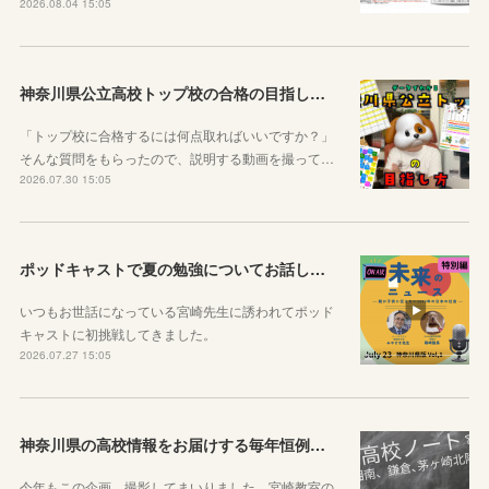
2026.08.04 15:05
神奈川県公立高校トップ校の合格の目指し方について動画をアップしました
「トップ校に合格するには何点取ればいいですか？」
そんな質問をもらったので、説明する動画を撮って…
2026.07.30 15:05
ポッドキャストで夏の勉強についてお話ししています！
いつもお世話になっている宮崎先生に誘われてポッド
キャストに初挑戦してきました。
2026.07.27 15:05
神奈川県の高校情報をお届けする毎年恒例のコラボ企画のお知らせ
今年もこの企画、撮影してまいりました。宮崎教室の