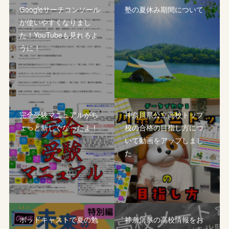
Googleサーチコンソール
塾の夏休み期間について
が使いやすくなりまし
た！YouTubeも見れるよ
うに！
完全受験マニュアルがち
神奈川県公立高校トップ
ょっと新しくなったよ！
校の合格の目指し方につ
いて動画をアップしまし
た
ポッドキャストで夏の勉
神奈川県の高校情報をお