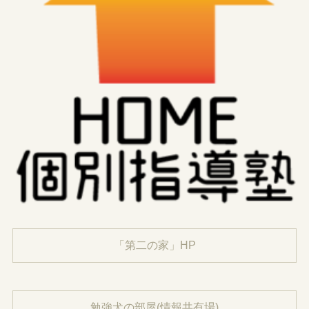
「第二の家」HP
勉強犬の部屋(情報共有場)