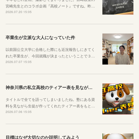
宮崎先生とのコラボ企画『高校ノート』ですね。昨…
2026.07.20 15:05
卒業生が立派な大人になっていた件
以前国公立大学に合格した際にも近況報告しにきてく
れた卒業生が、今回就職が決まったということで３…
2026.07.07 15:05
神奈川県の私立高校のティアー表を見ながら話す動画を作りました！
タイトルで全てを語ってしまいましたね。塾にある資
料を見ながら生徒が作ってくれたティアー表をもと…
2026.07.06 15:05
目標はなぜ大切なのか説明してみよう