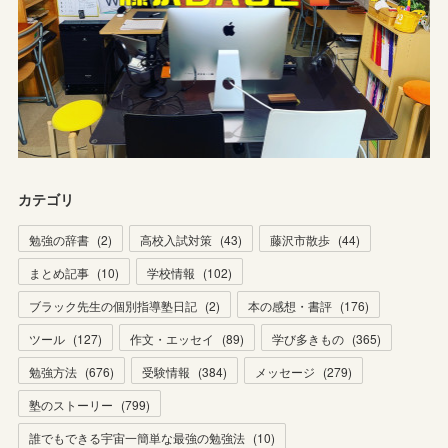
カテゴリ
勉強の辞書
(
2
)
高校入試対策
(
43
)
藤沢市散歩
(
44
)
まとめ記事
(
10
)
学校情報
(
102
)
ブラック先生の個別指導塾日記
(
2
)
本の感想・書評
(
176
)
ツール
(
127
)
作文・エッセイ
(
89
)
学び多きもの
(
365
)
勉強方法
(
676
)
受験情報
(
384
)
メッセージ
(
279
)
塾のストーリー
(
799
)
誰でもできる宇宙一簡単な最強の勉強法
(
10
)