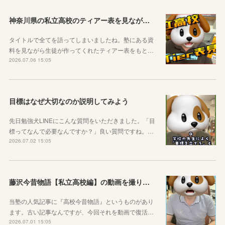
神奈川県の私立高校のティアー表を見ながら話す動画を作りました！
タイトルで全てを語ってしまいましたね。塾にある資
料を見ながら生徒が作ってくれたティアー表をもと…
2026.07.06 15:05
目標はなぜ大切なのか説明してみよう
先日勉強犬LINEにこんな質問をいただきました。「目
標ってなんで必要なんですか？」良い質問ですね。…
2026.07.02 15:05
藤沢今昔物語【私立高校編】の動画を撮りました！
当塾の人気記事に『高校今昔物語』というものがあり
ます。古い記事なんですが、今回それを動画で復活…
2026.07.01 15:05