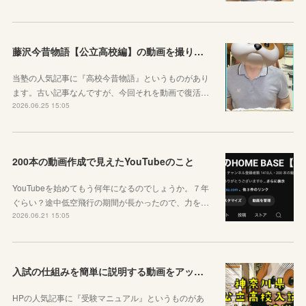
藤沢今昔物語【公立高校編】の動画を撮りました！
当塾の人気記事に『高校今昔物語』というものがあり
ます。古い記事なんですが、今回それを動画で復活…
2026.06.25 15:05
200本の動画作成で見えたYouTubeのこと
YouTubeを始めてもう何年になるのでしょうか。７年
ぐらい？途中低空飛行の期間が長かったので、力を…
2026.06.21 15:05
入試の仕組みを簡単に説明する動画をアップしました
HPの人気記事に『受験マニュアル』というものがあ