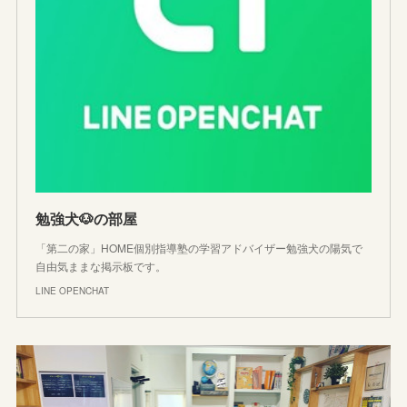
勉強犬🐶の部屋
「第二の家」HOME個別指導塾の学習アドバイザー勉強犬の陽気で
自由気ままな掲示板です。
LINE OPENCHAT