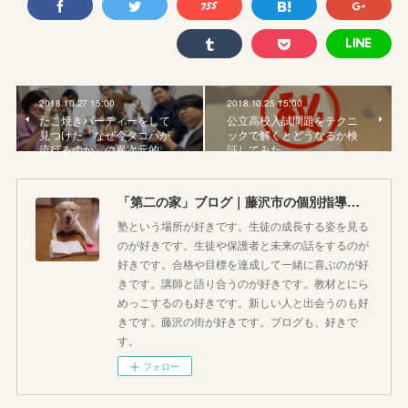
2018.10.27 15:00
2018.10.25 15:00
たこ焼きパーティーをして
公立高校入試問題をテクニ
見つけた「なぜ今タコパが
ックで解くとどうなるか検
流行るのか」の異次元的…
証してみた
「第二の家」ブログ｜藤沢市の個別指導塾のお話
塾という場所が好きです。生徒の成長する姿を見る
のが好きです。生徒や保護者と未来の話をするのが
好きです。合格や目標を達成して一緒に喜ぶのが好
きです。講師と語り合うのが好きです。教材とにら
めっこするのも好きです。新しい人と出会うのも好
きです。藤沢の街が好きです。ブログも、好きで
す。
フォロー