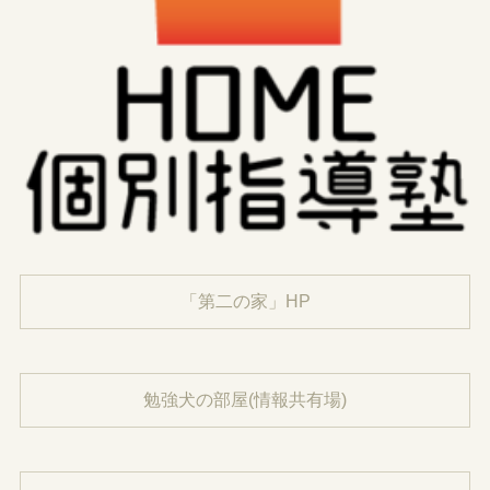
「第二の家」HP
勉強犬の部屋(情報共有場)