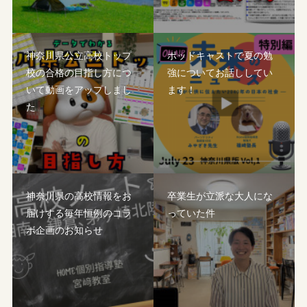
神奈川県公立高校トップ
ポッドキャストで夏の勉
校の合格の目指し方につ
強についてお話ししてい
いて動画をアップしまし
ます！
た
神奈川県の高校情報をお
卒業生が立派な大人にな
届けする毎年恒例のコラ
っていた件
ボ企画のお知らせ