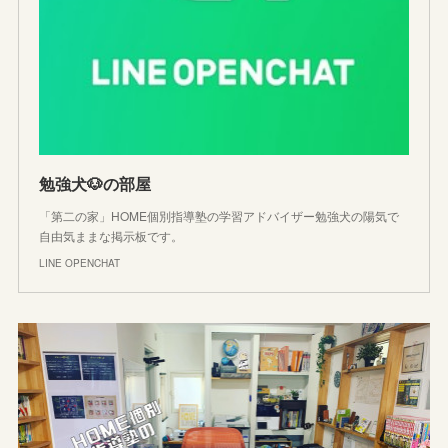
勉強犬🐶の部屋
「第二の家」HOME個別指導塾の学習アドバイザー勉強犬の陽気で
自由気ままな掲示板です。
LINE OPENCHAT