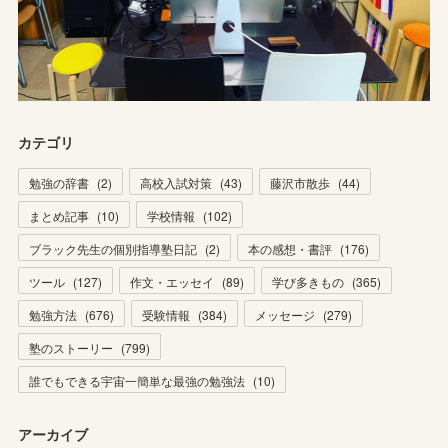
カテゴリ
勉強の辞書
(
2
)
高校入試対策
(
43
)
藤沢市散歩
(
44
)
まとめ記事
(
10
)
学校情報
(
102
)
ブラック先生の個別指導塾日記
(
2
)
本の感想・書評
(
176
)
ツール
(
127
)
作文・エッセイ
(
89
)
学び多きもの
(
365
)
勉強方法
(
676
)
受験情報
(
384
)
メッセージ
(
279
)
塾のストーリー
(
799
)
誰でもできる宇宙一簡単な最強の勉強法
(
10
)
アーカイブ