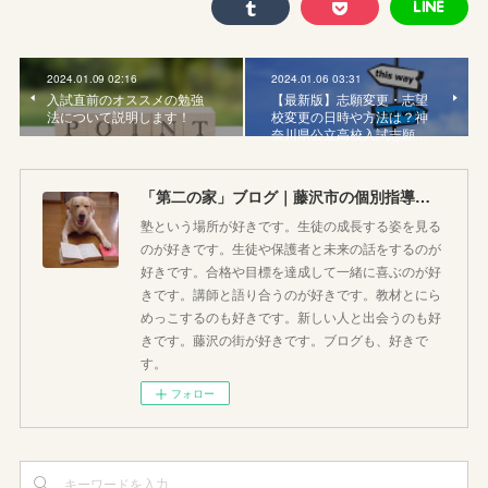
2024.01.09 02:16
2024.01.06 03:31
入試直前のオススメの勉強
【最新版】志願変更・志望
法について説明します！
校変更の日時や方法は？神
奈川県公立高校入試志願…
「第二の家」ブログ｜藤沢市の個別指導塾のお話
塾という場所が好きです。生徒の成長する姿を見る
のが好きです。生徒や保護者と未来の話をするのが
好きです。合格や目標を達成して一緒に喜ぶのが好
きです。講師と語り合うのが好きです。教材とにら
めっこするのも好きです。新しい人と出会うのも好
きです。藤沢の街が好きです。ブログも、好きで
す。
フォロー