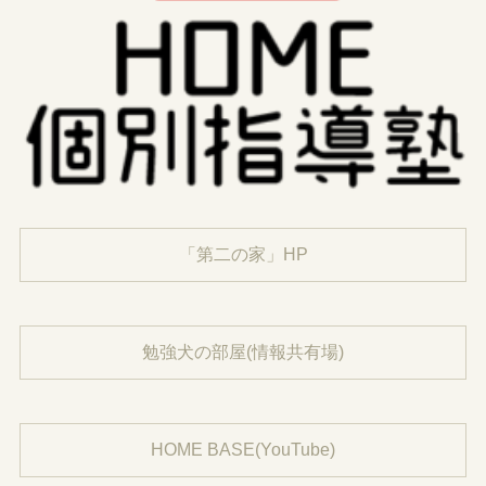
「第二の家」HP
勉強犬の部屋(情報共有場)
HOME BASE(YouTube)