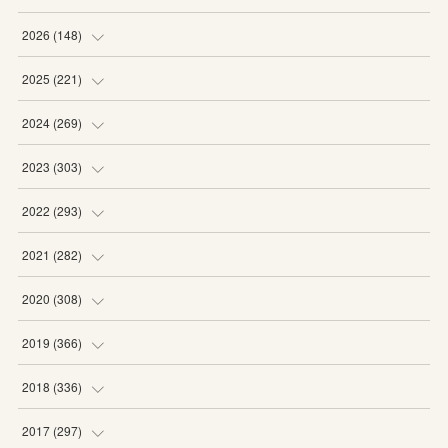
2026
(
148
)
(
6
)
2025
(
221
)
(
22
)
(
19
)
2024
(
269
)
(
20
)
(
20
)
(
16
)
2023
(
303
)
(
19
)
(
19
)
(
16
)
(
27
)
2022
(
293
)
(
21
)
(
20
)
(
21
)
(
25
)
(
18
)
2021
(
282
)
(
20
)
(
18
)
(
20
)
(
29
)
(
27
)
(
19
)
2020
(
308
)
(
19
)
(
21
)
(
16
)
(
25
)
(
26
)
(
23
)
(
22
)
2019
(
366
)
(
21
)
(
16
)
(
23
)
(
27
)
(
25
)
(
27
)
(
25
)
(
28
)
2018
(
336
)
(
20
)
(
26
)
(
29
)
(
29
)
(
26
)
(
26
)
(
34
)
(
25
)
2017
(
297
)