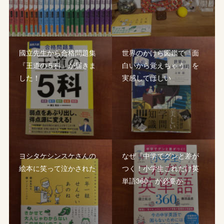
國立先生から合格問題集
世界のかけら図鑑で「面
『王道の５科』が届きま
白いから覚えちゃう」を
した！
実感してほしい
ヨシタケシンスケさんの
なぜ『中学でグンと差が
絵本に笑って泣かされた
つく！小学生これだけ英
単語360』が必要か