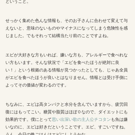
ということ。
せっかく集めた色んな情報も、そのお子さんに合わせて変えて与
えないと、意味のないものやマイナスになってしまう危険性を感
じました。でもそれって結構当たり前のことですよね。
エビが大好きな方もいれば、嫌いな方も、アレルギーで食べれな
い方もいます。そんな状況で「エビを食べたほうが絶対に良
い！」という根拠のある情報が見つかったとしても、じゃあ全員
がエビを食べたほうが良いとはなりません。情報とは受け手側に
よってその価値が変わるのです。
ちなみに、エビは高タンパクと水分を含んでいますから、疲労回
復にはもってこい。糖質や脂質はほぼ０なので、ダイエットにも
効果的です。僕にとって
思い出深い歌の主人公チコタン
も魚は嫌
いなのに、エビは好きだということです。エビ、すごいですね。
うん、今日の晩ごはんはエビにしようかな。