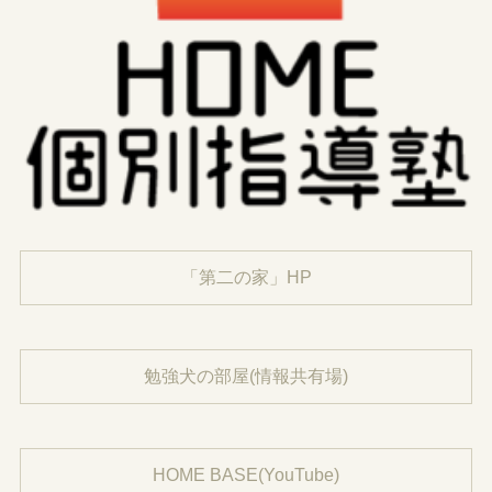
「第二の家」HP
勉強犬の部屋(情報共有場)
HOME BASE(YouTube)