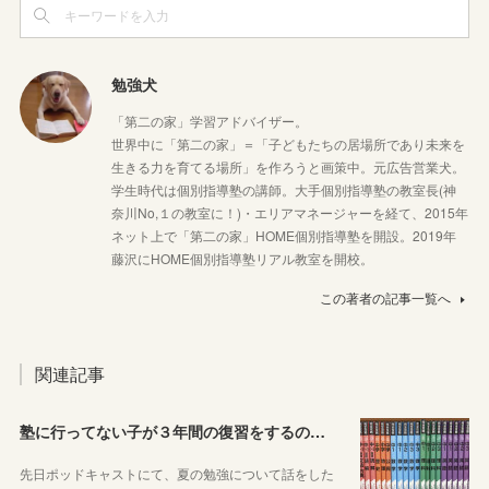
勉強犬
「第二の家」学習アドバイザー。
世界中に「第二の家」＝「子どもたちの居場所であり未来を
生きる力を育てる場所」を作ろうと画策中。元広告営業犬。
学生時代は個別指導塾の講師。大手個別指導塾の教室長(神
奈川No,１の教室に！)・エリアマネージャーを経て、2015年
ネット上で「第二の家」HOME個別指導塾を開設。2019年
藤沢にHOME個別指導塾リアル教室を開校。
この著者の記事一覧へ
関連記事
塾に行ってない子が３年間の復習をするのに良さそうな教材を本屋で探してみました！
先日ポッドキャストにて、夏の勉強について話をした