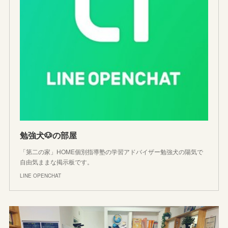
勉強犬🐶の部屋
「第二の家」HOME個別指導塾の学習アドバイザー勉強犬の陽気で
自由気ままな掲示板です。
LINE OPENCHAT