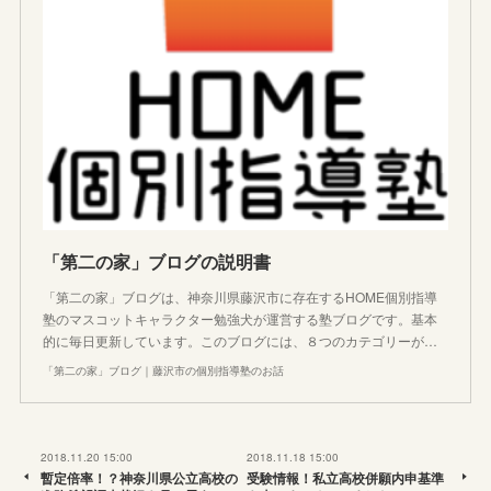
「第二の家」ブログの説明書
「第二の家」ブログは、神奈川県藤沢市に存在するHOME個別指導
塾のマスコットキャラクター勉強犬が運営する塾ブログです。基本
的に毎日更新しています。このブログには、８つのカテゴリーが…
「第二の家」ブログ｜藤沢市の個別指導塾のお話
2018.11.20 15:00
2018.11.18 15:00
暫定倍率！？神奈川県公立高校の
受験情報！私立高校併願内申基準