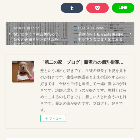
2018.11.20 15:00
2018.11.18 15:00
暫定倍率！？神奈川県公立
受験情報！私立高校併願内
高校の進路希望調査状況を
申基準を表にまとめてみま
見て思うこと
した
「第二の家」ブログ｜藤沢市の個別指導塾のお話
塾という場所が好きです。生徒の成長する姿を見る
のが好きです。生徒や保護者と未来の話をするのが
好きです。合格や目標を達成して一緒に喜ぶのが好
きです。講師と語り合うのが好きです。教材とにら
めっこするのも好きです。新しい人と出会うのも好
きです。藤沢の街が好きです。ブログも、好きで
す。
フォロー