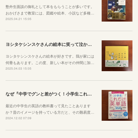
塾外生面談の御礼として本をもらうことが多いです。
おかげさまで教室には、図鑑や絵本、小説など多種…
2025.04.21 15:05
ヨシタケシンスケさんの絵本に笑って泣かされた
ヨシタケシンスケさんの絵本が好きです。我が家には
何冊もあります。この度、新しい本がその仲間に加…
2025.04.03 15:05
なぜ『中学でグンと差がつく！小学生これだけ英単語360』が必要か
最近の中学生の英語の教科書って見たことあります
か？昔のイメージを持っている方だと、その難易度…
2024.12.02 07:09