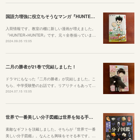
国語力増強に役立ちそうなマンガ『HUNTER×HUNTER』
入荷情報です。教室の棚に新しい漫画が増えました。
『HUNTER×HUNTER』です。元々全巻揃っていま…
2024.09.05 15:05
二月の勝者が21巻で完結しました！
ドラマにもなった『二月の勝者』が完結しました。こ
ちら、中学受験塾のお話です。リアリティもあって…
2024.07.15 15:05
世界で一番美しい分子図鑑は世界を知る手がかり
素敵なギフトを頂戴しました。そちらが『世界で一番
美しい分子図鑑』。なんとも興味をそそる本です。…