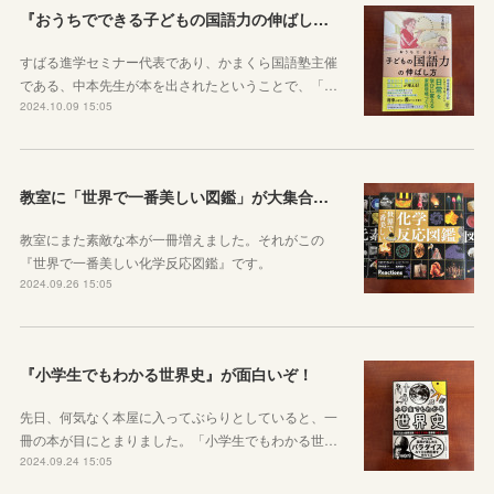
『おうちでできる子どもの国語力の伸ばし方』が一家に一冊あると良い理由
すばる進学セミナー代表であり、かまくら国語塾主催
である、中本先生が本を出されたということで、「…
2024.10.09 15:05
教室に「世界で一番美しい図鑑」が大集合！図鑑から世界を知ろう！
教室にまた素敵な本が一冊増えました。それがこの
『世界で一番美しい化学反応図鑑』です。
2024.09.26 15:05
『小学生でもわかる世界史』が面白いぞ！
先日、何気なく本屋に入ってぶらりとしていると、一
冊の本が目にとまりました。「小学生でもわかる世…
2024.09.24 15:05