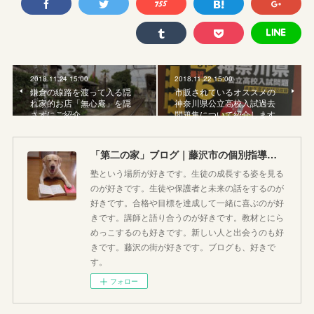
2018.11.24 15:00
2018.11.22 15:00
鎌倉の線路を渡って入る隠
市販されているオススメの
れ家的お店「無心庵」を隠
神奈川県公立高校入試過去
さずにご紹介
問題集について紹介します
「第二の家」ブログ｜藤沢市の個別指導塾のお話
塾という場所が好きです。生徒の成長する姿を見る
のが好きです。生徒や保護者と未来の話をするのが
好きです。合格や目標を達成して一緒に喜ぶのが好
きです。講師と語り合うのが好きです。教材とにら
めっこするのも好きです。新しい人と出会うのも好
きです。藤沢の街が好きです。ブログも、好きで
す。
フォロー