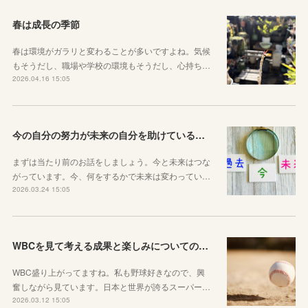
春は成長の季節
春は環境がガラリと変わることが多いですよね。気候
もそうだし、職場や学校の環境もそうだし、心持ち…
2026.04.16 15:05
今の自分の努力が未来の自分を助けているという感覚を持とう！
まずは当たり前のお話をしましょう。今と未来はつな
がっています。今、何をするかで未来は変わってい…
2026.03.24 15:05
WBCを見て考える成果と楽しみについてのお話
WBC盛り上がってますね。私も野球好きなので、興
奮しながら見ています。日本と世界が誇るスーパー…
2026.03.12 15:05