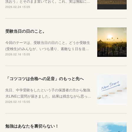
洗おう」とそのまま置いておく。これ、実は無駄に…
2026.02.24 15:05
受験当日の日のこと。
今回のテーマは、受験当日の日のこと。どうか受験生
(受検生)のみんなが、いつも通り、素敵な１日を送…
2026.02.16 15:05
「コツコツは合格への足音」のもっと先へ
先日、中学受験をしたという子の保護者の方から勉強
犬LINEに質問が届きました。結果は残念ながら思っ…
2026.02.10 15:05
勉強はあなたを裏切らない！