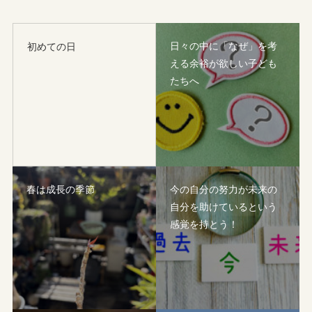
日々の中に「なぜ」を考
初めての日
える余裕が欲しい子ども
たちへ
春は成長の季節
今の自分の努力が未来の
自分を助けているという
感覚を持とう！