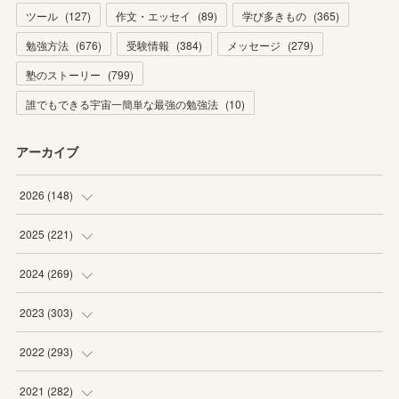
ツール
(
127
)
作文・エッセイ
(
89
)
学び多きもの
(
365
)
勉強方法
(
676
)
受験情報
(
384
)
メッセージ
(
279
)
塾のストーリー
(
799
)
誰でもできる宇宙一簡単な最強の勉強法
(
10
)
アーカイブ
2026
(
148
)
(
6
)
2025
(
221
)
(
22
)
(
19
)
2024
(
269
)
(
20
)
(
20
)
(
16
)
2023
(
303
)
(
19
)
(
19
)
(
16
)
(
27
)
2022
(
293
)
(
21
)
(
20
)
(
21
)
(
25
)
(
18
)
2021
(
282
)