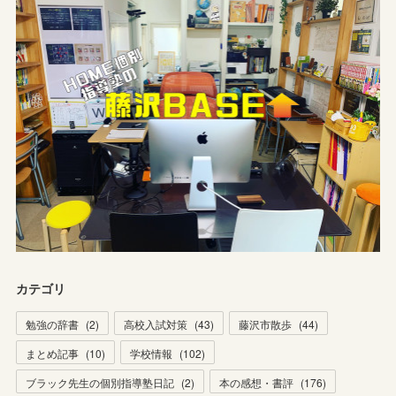
カテゴリ
勉強の辞書
(
2
)
高校入試対策
(
43
)
藤沢市散歩
(
44
)
まとめ記事
(
10
)
学校情報
(
102
)
ブラック先生の個別指導塾日記
(
2
)
本の感想・書評
(
176
)