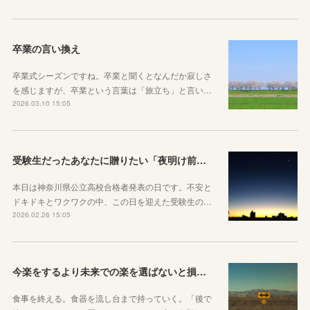
卒業の言い換え
卒業式シーズンですね。卒業と聞くとなんだか寂しさ
を感じますが、卒業という言葉は「旅立ち」と言い…
2026.03.10 15:05
受験生だったあなたに贈りたい「夜明け前」のお話
本日は神奈川県公立高校合格者発表の日です。不安と
ドキドキとワクワクの中、この日を迎えた受験生の…
2026.02.26 15:05
今楽をするより未来での楽を選ばないと損をしてしまうかもしれない理由
食事を終える。食器を流し台まで持っていく。「後で