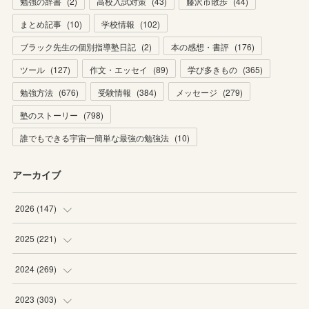
勉強の辞書
(
2
)
高校入試対策
(
43
)
藤沢市散歩
(
44
)
まとめ記事
(
10
)
学校情報
(
102
)
ブラック先生の個別指導塾日記
(
2
)
本の感想・書評
(
176
)
ツール
(
127
)
作文・エッセイ
(
89
)
学び多きもの
(
365
)
勉強方法
(
676
)
受験情報
(
384
)
メッセージ
(
279
)
塾のストーリー
(
798
)
誰でもできる宇宙一簡単な最強の勉強法
(
10
)
アーカイブ
2026
(
147
)
(
5
)
2025
(
221
)
(
22
)
(
19
)
2024
(
269
)
(
20
)
(
20
)
(
16
)
2023
(
303
)