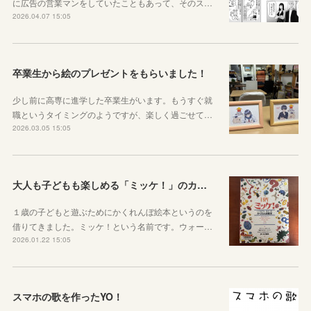
に広告の営業マンをしていたこともあって、そのス…
2026.04.07 15:05
卒業生から絵のプレゼントをもらいました！
少し前に高専に進学した卒業生がいます。もうすぐ就
職というタイミングのようですが、楽しく過ごせて…
2026.03.05 15:05
大人も子どもも楽しめる「ミッケ！」のカニに翻弄された話
１歳の子どもと遊ぶためにかくれんぼ絵本というのを
借りてきました。ミッケ！という名前です。ウォー…
2026.01.22 15:05
スマホの歌を作ったYO！