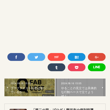
2024.09.18 15:05
2024.09.16 15:05
ファブクエストを君は知っ
やることの見立ては具体的
ているか
な行動ベースで立てよう
ぜ！
「第二の家」ブログ｜藤沢市の個別指導塾のお話