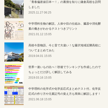
「青春偏差値日本一！」の裏側を知りに鎌倉高校を訪問
しました
2025.11.27 06:25
中学理科生物の解説。人体や目の仕組み、臓器や消化酵
素の働きがわかるテストつきプリント
2021.01.12 15:05
高校今昔物語。今と昔で大違い！な藤沢地域近隣高校に
ついてまとめてみた
2019.04.01 15:05
世界一速いもの比べ！秒速でランキングを作成したので
ちょっとだけ詳しく解説してみる
2019.03.16 15:05
中学理科の化学式や化学反応式まとめテスト付。化学反
応式の作り方や元素記号の覚え方も簡単に解説します！
2021.06.18 15:05