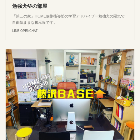
勉強犬🐶の部屋
「第二の家」HOME個別指導塾の学習アドバイザー勉強犬の陽気で
自由気ままな掲示板です。
LINE OPENCHAT