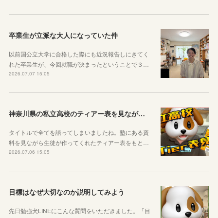
卒業生が立派な大人になっていた件
以前国公立大学に合格した際にも近況報告しにきてく
れた卒業生が、今回就職が決まったということで３…
2026.07.07 15:05
神奈川県の私立高校のティアー表を見ながら話す動画を作りました！
タイトルで全てを語ってしまいましたね。塾にある資
料を見ながら生徒が作ってくれたティアー表をもと…
2026.07.06 15:05
目標はなぜ大切なのか説明してみよう
先日勉強犬LINEにこんな質問をいただきました。「目