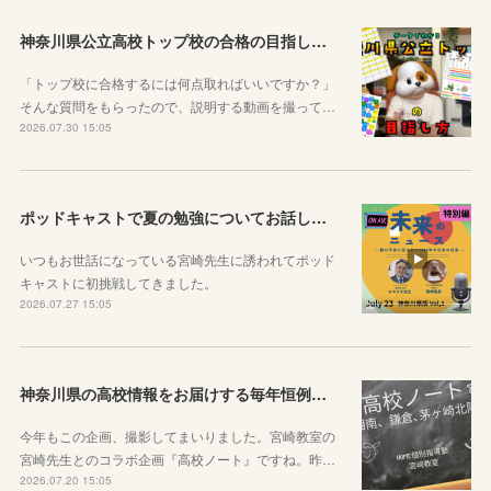
神奈川県公立高校トップ校の合格の目指し方について動画をアップしました
「トップ校に合格するには何点取ればいいですか？」
そんな質問をもらったので、説明する動画を撮って…
2026.07.30 15:05
ポッドキャストで夏の勉強についてお話ししています！
いつもお世話になっている宮崎先生に誘われてポッド
キャストに初挑戦してきました。
2026.07.27 15:05
神奈川県の高校情報をお届けする毎年恒例のコラボ企画のお知らせ
今年もこの企画、撮影してまいりました。宮崎教室の
宮崎先生とのコラボ企画『高校ノート』ですね。昨…
2026.07.20 15:05