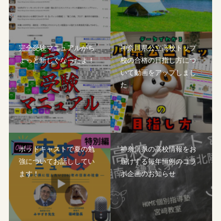
完全受験マニュアルがち
神奈川県公立高校トップ
ょっと新しくなったよ！
校の合格の目指し方につ
いて動画をアップしまし
た
ポッドキャストで夏の勉
神奈川県の高校情報をお
強についてお話ししてい
届けする毎年恒例のコラ
ます！
ボ企画のお知らせ