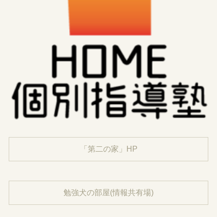
「第二の家」HP
勉強犬の部屋(情報共有場)