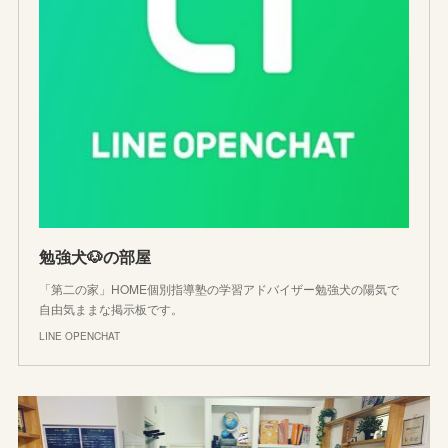
勉強犬🐶の部屋
「第二の家」HOME個別指導塾の学習アドバイザー勉強犬の陽気で
自由気ままな掲示板です。
LINE OPENCHAT