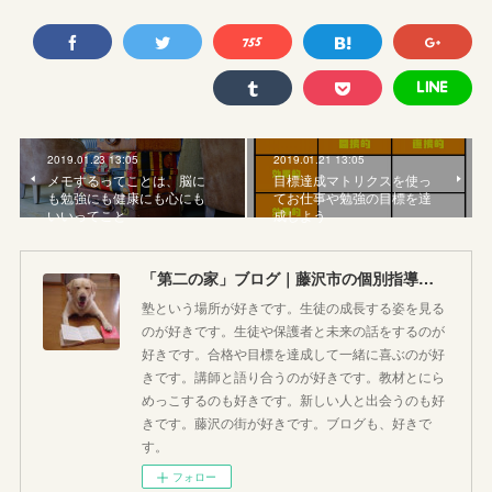
2019.01.23 13:05
2019.01.21 13:05
メモするってことは、脳に
目標達成マトリクスを使っ
も勉強にも健康にも心にも
てお仕事や勉強の目標を達
いいってこと
成しよう
「第二の家」ブログ｜藤沢市の個別指導塾のお話
塾という場所が好きです。生徒の成長する姿を見る
のが好きです。生徒や保護者と未来の話をするのが
好きです。合格や目標を達成して一緒に喜ぶのが好
きです。講師と語り合うのが好きです。教材とにら
めっこするのも好きです。新しい人と出会うのも好
きです。藤沢の街が好きです。ブログも、好きで
す。
フォロー