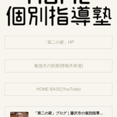
「第二の家」HP
勉強犬の部屋(情報共有場)
HOME BASE(YouTube)
「第二の家」ブログ｜藤沢市の個別指導塾のお話