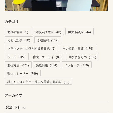
カテゴリ
勉強の辞書
(
2
)
高校入試対策
(
43
)
藤沢市散歩
(
44
)
まとめ記事
(
10
)
学校情報
(
102
)
ブラック先生の個別指導塾日記
(
2
)
本の感想・書評
(
176
)
ツール
(
127
)
作文・エッセイ
(
89
)
学び多きもの
(
365
)
勉強方法
(
676
)
受験情報
(
384
)
メッセージ
(
279
)
塾のストーリー
(
799
)
誰でもできる宇宙一簡単な最強の勉強法
(
10
)
アーカイブ
2026
(
148
)