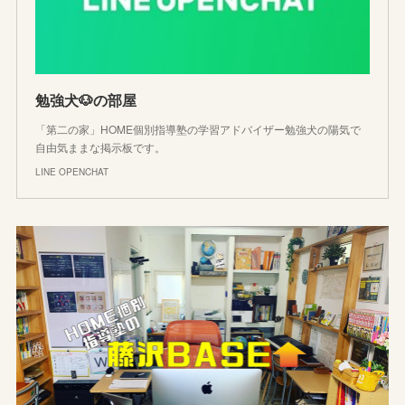
勉強犬🐶の部屋
「第二の家」HOME個別指導塾の学習アドバイザー勉強犬の陽気で
自由気ままな掲示板です。
LINE OPENCHAT