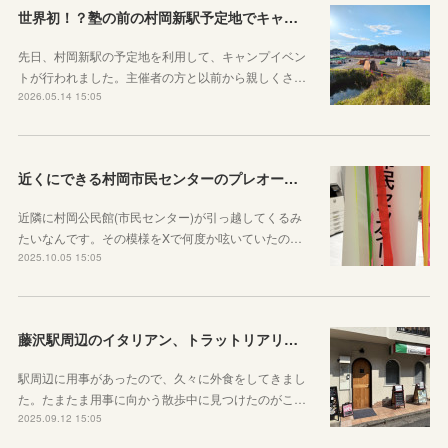
世界初！？塾の前の村岡新駅予定地でキャンプをしたというお話
先日、村岡新駅の予定地を利用して、キャンプイベン
トが行われました。主催者の方と以前から親しくさ…
2026.05.14 15:05
近くにできる村岡市民センターのプレオープンを見にいきました！
近隣に村岡公民館(市民センター)が引っ越してくるみ
たいなんです。その模様をXで何度か呟いていたの…
2025.10.05 15:05
藤沢駅周辺のイタリアン、トラットリアリベルタクオーレに行ってきた
駅周辺に用事があったので、久々に外食をしてきまし
た。たまたま用事に向かう散歩中に見つけたのがこ…
2025.09.12 15:05