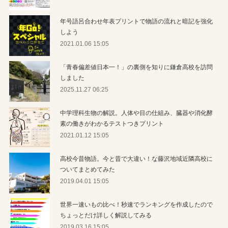
年号語呂合わせ年表プリントで物語の流れと暗記を強化
しよう
2021.01.06 15:05
「青春偏差値日本一！」の裏側を知りに鎌倉高校を訪問
しました
2025.11.27 06:25
中学理科生物の解説。人体や目の仕組み、臓器や消化酵
素の働きがわかるテストつきプリント
2021.01.12 15:05
高校今昔物語。今と昔で大違い！な藤沢地域近隣高校に
ついてまとめてみた
2019.04.01 15:05
世界一速いもの比べ！秒速でランキングを作成したので
ちょっとだけ詳しく解説してみる
2019.03.16 15:05