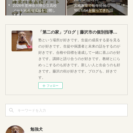
2026年度神奈川県公立高校
宮崎教室で毎年恒例の
ノート湘南地域編を公開し
YouTubeを撮ってきた話
ます！
「第二の家」ブログ｜藤沢市の個別指導塾のお話
塾という場所が好きです。生徒の成長する姿を見る
のが好きです。生徒や保護者と未来の話をするのが
好きです。合格や目標を達成して一緒に喜ぶのが好
きです。講師と語り合うのが好きです。教材とにら
めっこするのも好きです。新しい人と出会うのも好
きです。藤沢の街が好きです。ブログも、好きで
す。
フォロー
勉強犬