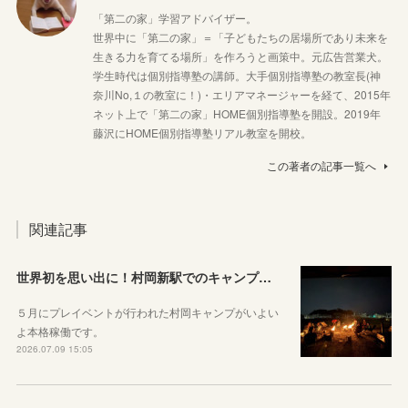
「第二の家」学習アドバイザー。
世界中に「第二の家」＝「子どもたちの居場所であり未来を
生きる力を育てる場所」を作ろうと画策中。元広告営業犬。
学生時代は個別指導塾の講師。大手個別指導塾の教室長(神
奈川No,１の教室に！)・エリアマネージャーを経て、2015年
ネット上で「第二の家」HOME個別指導塾を開設。2019年
藤沢にHOME個別指導塾リアル教室を開校。
この著者の記事一覧へ
関連記事
世界初を思い出に！村岡新駅でのキャンプが参加メンバー募集中です！
５月にプレイベントが行われた村岡キャンプがいよい
よ本格稼働です。
2026.07.09 15:05