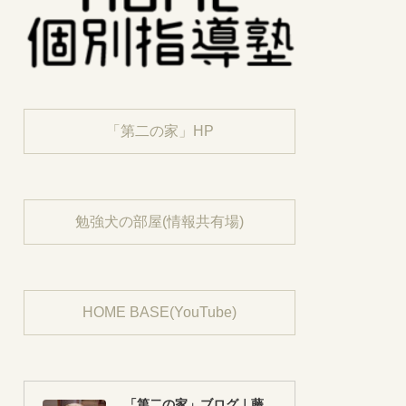
「第二の家」HP
勉強犬の部屋(情報共有場)
HOME BASE(YouTube)
「第二の家」ブログ｜藤沢市の個別指導塾のお話