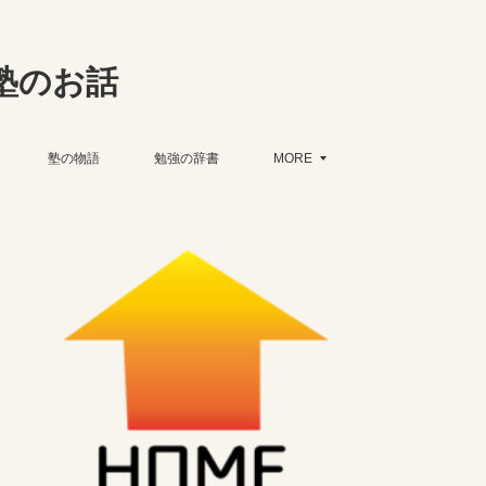
塾のお話
塾の物語
勉強の辞書
MORE