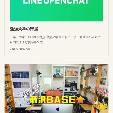
勉強犬🐶の部屋
「第二の家」HOME個別指導塾の学習アドバイザー勉強犬の陽気で
自由気ままな掲示板です。
LINE OPENCHAT