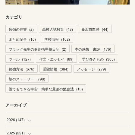
カテゴリ
勉強の辞書
(
2
)
高校入試対策
(
43
)
藤沢市散歩
(
44
)
まとめ記事
(
10
)
学校情報
(
102
)
ブラック先生の個別指導塾日記
(
2
)
本の感想・書評
(
176
)
ツール
(
127
)
作文・エッセイ
(
89
)
学び多きもの
(
365
)
勉強方法
(
676
)
受験情報
(
384
)
メッセージ
(
279
)
塾のストーリー
(
798
)
誰でもできる宇宙一簡単な最強の勉強法
(
10
)
アーカイブ
2026
(
147
)
(
5
)
2025
(
221
)