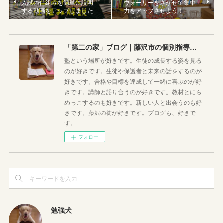
入試の仕組みを簡単に説明
ウォーリーをさがせで集中
する動画をアップしました
力をアップさせよう！
「第二の家」ブログ｜藤沢市の個別指導塾のお話
塾という場所が好きです。生徒の成長する姿を見る
のが好きです。生徒や保護者と未来の話をするのが
好きです。合格や目標を達成して一緒に喜ぶのが好
きです。講師と語り合うのが好きです。教材とにら
めっこするのも好きです。新しい人と出会うのも好
きです。藤沢の街が好きです。ブログも、好きで
す。
フォロー
勉強犬