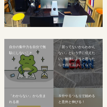
自分の集中力を自分で無
「習ってないからわかん
駄にしないこと
ない」という子に伝えた
い、勉強しようと思った
らその方法はいくらで…
「わからない」から生ま
５分やるつもりで始める
れる差
と意外と伸びる！