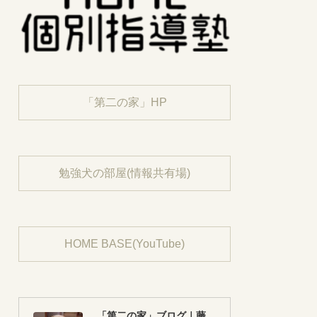
「第二の家」HP
勉強犬の部屋(情報共有場)
HOME BASE(YouTube)
「第二の家」ブログ｜藤沢市の個別指導塾のお話