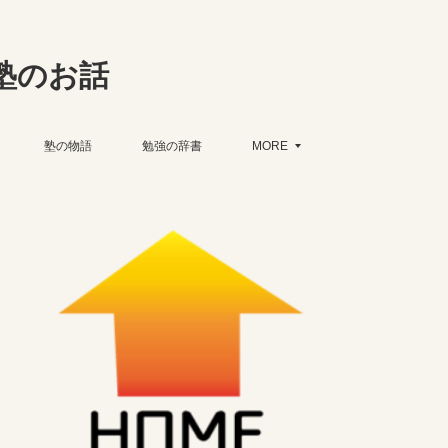
塾のお話
塾の物語
勉強の辞書
MORE