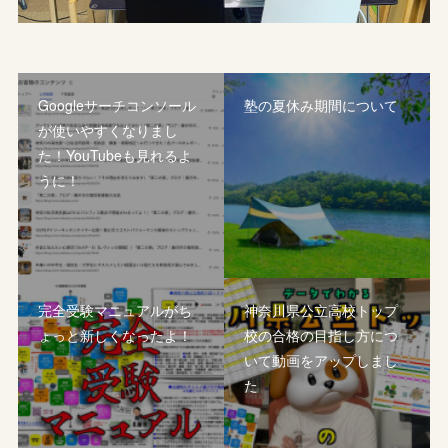
Googleサーチコンソール
塾の夏休み期間について
が使いやすくなりまし
た！YouTubeも見れるよ
うに！
完全受験マニュアルがち
神奈川県公立高校トップ
ょっと新しくなったよ！
校の合格の目指し方につ
いて動画をアップしまし
た