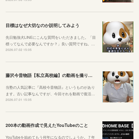
目標はなぜ大切なのか説明してみよう
先日勉強犬LINEにこんな質問をいただきました。「目
標ってなんで必要なんですか？」良い質問ですね。…
2026.07.02 15:05
藤沢今昔物語【私立高校編】の動画を撮りました！
当塾の人気記事に『高校今昔物語』というものがあり
ます。古い記事なんですが、今回それを動画で復活…
2026.07.01 15:05
200本の動画作成で見えたYouTubeのこと
YouTubeを始めてもう何年になるのでしょうか。７年