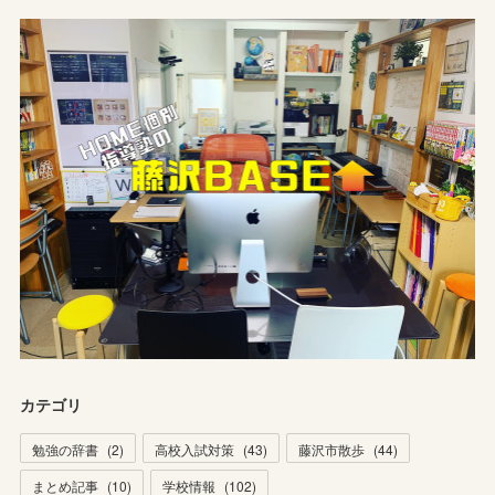
カテゴリ
勉強の辞書
(
2
)
高校入試対策
(
43
)
藤沢市散歩
(
44
)
まとめ記事
(
10
)
学校情報
(
102
)