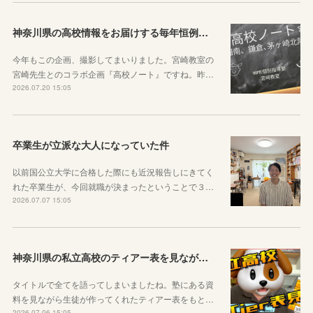
神奈川県の高校情報をお届けする毎年恒例のコラボ企画のお知らせ
今年もこの企画、撮影してまいりました。宮崎教室の
宮崎先生とのコラボ企画『高校ノート』ですね。昨…
2026.07.20 15:05
卒業生が立派な大人になっていた件
以前国公立大学に合格した際にも近況報告しにきてく
れた卒業生が、今回就職が決まったということで３…
2026.07.07 15:05
神奈川県の私立高校のティアー表を見ながら話す動画を作りました！
タイトルで全てを語ってしまいましたね。塾にある資
料を見ながら生徒が作ってくれたティアー表をもと…
2026.07.06 15:05