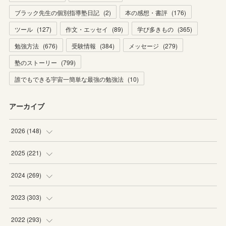
ブラック先生の個別指導塾日記
(
2
)
本の感想・書評
(
176
)
ツール
(
127
)
作文・エッセイ
(
89
)
学び多きもの
(
365
)
勉強方法
(
676
)
受験情報
(
384
)
メッセージ
(
279
)
塾のストーリー
(
799
)
誰でもできる宇宙一簡単な最強の勉強法
(
10
)
アーカイブ
2026
(
148
)
(
6
)
2025
(
221
)
(
22
)
(
19
)
2024
(
269
)
(
20
)
(
20
)
(
16
)
2023
(
303
)
(
19
)
(
19
)
(
16
)
(
27
)
2022
(
293
)