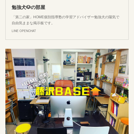
勉強犬🐶の部屋
「第二の家」HOME個別指導塾の学習アドバイザー勉強犬の陽気で
自由気ままな掲示板です。
LINE OPENCHAT