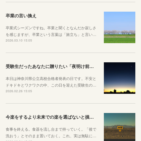
卒業の言い換え
卒業式シーズンですね。卒業と聞くとなんだか寂しさ
を感じますが、卒業という言葉は「旅立ち」と言い…
2026.03.10 15:05
受験生だったあなたに贈りたい「夜明け前」のお話
本日は神奈川県公立高校合格者発表の日です。不安と
ドキドキとワクワクの中、この日を迎えた受験生の…
2026.02.26 15:05
今楽をするより未来での楽を選ばないと損をしてしまうかもしれない理由
食事を終える。食器を流し台まで持っていく。「後で
洗おう」とそのまま置いておく。これ、実は無駄に…