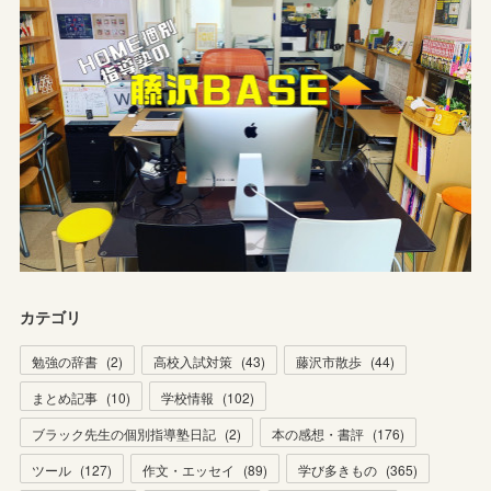
カテゴリ
勉強の辞書
(
2
)
高校入試対策
(
43
)
藤沢市散歩
(
44
)
まとめ記事
(
10
)
学校情報
(
102
)
ブラック先生の個別指導塾日記
(
2
)
本の感想・書評
(
176
)
ツール
(
127
)
作文・エッセイ
(
89
)
学び多きもの
(
365
)