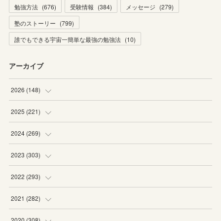
勉強方法
(
676
)
受験情報
(
384
)
メッセージ
(
279
)
塾のストーリー
(
799
)
誰でもできる宇宙一簡単な最強の勉強法
(
10
)
アーカイブ
2026
(
148
)
(
6
)
2025
(
221
)
(
22
)
(
19
)
2024
(
269
)
(
20
)
(
20
)
(
16
)
2023
(
303
)
(
19
)
(
19
)
(
16
)
(
27
)
2022
(
293
)
(
21
)
(
20
)
(
21
)
(
25
)
(
18
)
2021
(
282
)
(
20
)
(
18
)
(
20
)
(
29
)
(
27
)
(
19
)
2020
(
308
)