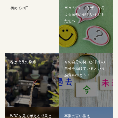
日々の中に「なぜ」を考
初めての日
える余裕が欲しい子ども
たちへ
春は成長の季節
今の自分の努力が未来の
自分を助けているという
感覚を持とう！
WBCを見て考える成果と
卒業の言い換え