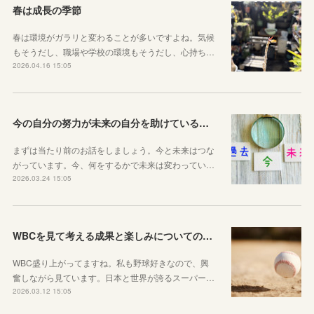
春は成長の季節
春は環境がガラリと変わることが多いですよね。気候
もそうだし、職場や学校の環境もそうだし、心持ち…
2026.04.16 15:05
今の自分の努力が未来の自分を助けているという感覚を持とう！
まずは当たり前のお話をしましょう。今と未来はつな
がっています。今、何をするかで未来は変わってい…
2026.03.24 15:05
WBCを見て考える成果と楽しみについてのお話
WBC盛り上がってますね。私も野球好きなので、興
奮しながら見ています。日本と世界が誇るスーパー…
2026.03.12 15:05