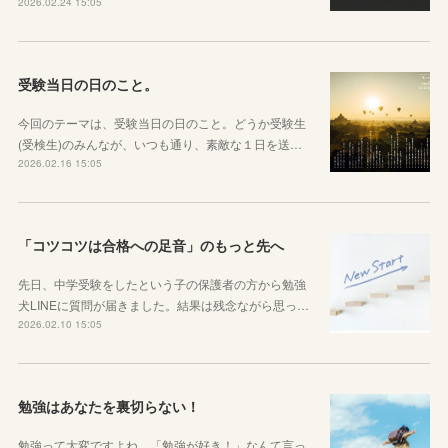
2026.02.24 15:05
受験当日の日のこと。
今回のテーマは、受験当日の日のこと。どうか受験生
(受検生)のみんなが、いつも通り、素敵な１日を送…
2026.02.16 15:05
「コツコツは合格への足音」のもっと先へ
先日、中学受験をしたという子の保護者の方から勉強
犬LINEに質問が届きました。結果は残念ながら思っ…
2026.02.10 15:05
勉強はあなたを裏切らない！
勉強って大変ですよね。「勉強が好き！」なんて言っ