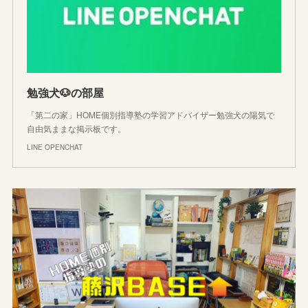
勉強犬🐶の部屋
「第二の家」HOME個別指導塾の学習アドバイザー勉強犬の陽気で
自由気ままな掲示板です。
LINE OPENCHAT