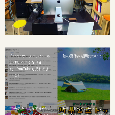
Googleサーチコンソール
塾の夏休み期間について
が使いやすくなりまし
た！YouTubeも見れるよ
うに！
完全受験マニュアルがち
神奈川県公立高校トップ
ょっと新しくなったよ！
校の合格の目指し方につ