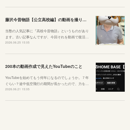
藤沢今昔物語【公立高校編】の動画を撮りました！
当塾の人気記事に『高校今昔物語』というものがあり
ます。古い記事なんですが、今回それを動画で復活…
2026.06.25 15:05
200本の動画作成で見えたYouTubeのこと
YouTubeを始めてもう何年になるのでしょうか。７年
ぐらい？途中低空飛行の期間が長かったので、力を…
2026.06.21 15:05