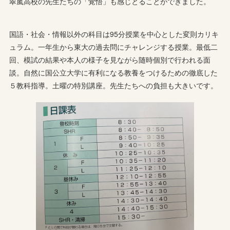
翠嵐高校の先生たちの「覚悟」も感じとることができました。
国語・社会・情報以外の科目は95分授業を中心とした変則カリキ
ュラム。一年生から東大の過去問にチャレンジする授業。最低二
回、模試の結果や本人の様子を見ながら随時個別で行われる面
談。自然に国公立大学に有利になる教養をつけるための徹底した
５教科指導。土曜の特別講座。先生たちへの負担も大きいです。