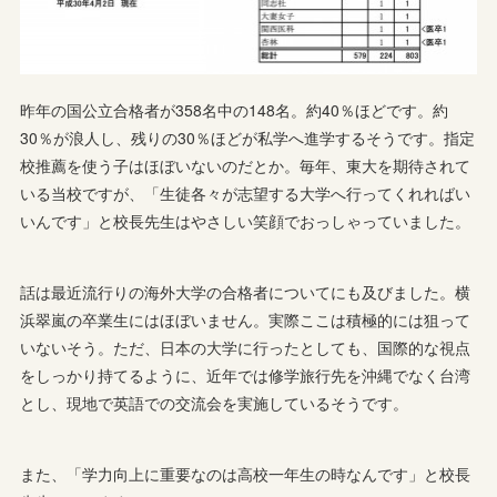
昨年の国公立合格者が358名中の148名。約40％ほどです。約
30％が浪人し、残りの30％ほどが私学へ進学するそうです。指定
校推薦を使う子はほぼいないのだとか。毎年、東大を期待されて
いる当校ですが、「生徒各々が志望する大学へ行ってくれればい
いんです」と校長先生はやさしい笑顔でおっしゃっていました。
話は最近流行りの海外大学の合格者についてにも及びました。横
浜翠嵐の卒業生にはほぼいません。実際ここは積極的には狙って
いないそう。ただ、日本の大学に行ったとしても、国際的な視点
をしっかり持てるように、近年では修学旅行先を沖縄でなく台湾
とし、現地で英語での交流会を実施しているそうです。
また、「学力向上に重要なのは高校一年生の時なんです」と校長