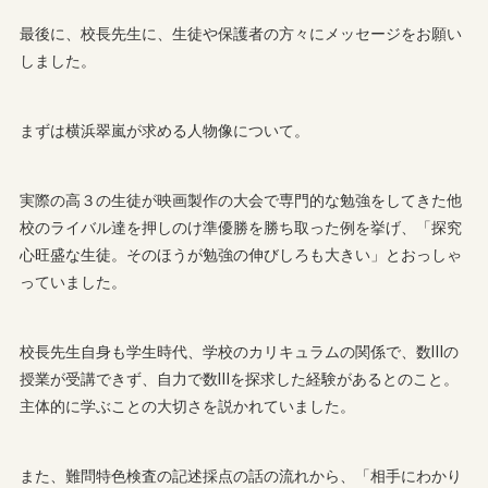
最後に、校長先生に、生徒や保護者の方々にメッセージをお願い
しました。
まずは横浜翠嵐が求める人物像について。
実際の高３の生徒が映画製作の大会で専門的な勉強をしてきた他
校のライバル達を押しのけ準優勝を勝ち取った例を挙げ、「探究
心旺盛な生徒。そのほうが勉強の伸びしろも大きい」とおっしゃ
っていました。
校長先生自身も学生時代、学校のカリキュラムの関係で、数Ⅲの
授業が受講できず、自力で数Ⅲを探求した経験があるとのこと。
主体的に学ぶことの大切さを説かれていました。
また、難問特色検査の記述採点の話の流れから、「相手にわかり