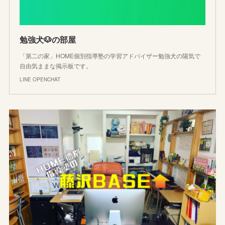
勉強犬🐶の部屋
「第二の家」HOME個別指導塾の学習アドバイザー勉強犬の陽気で
自由気ままな掲示板です。
LINE OPENCHAT