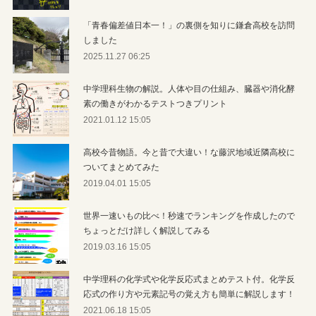
「青春偏差値日本一！」の裏側を知りに鎌倉高校を訪問
しました
2025.11.27 06:25
中学理科生物の解説。人体や目の仕組み、臓器や消化酵
素の働きがわかるテストつきプリント
2021.01.12 15:05
高校今昔物語。今と昔で大違い！な藤沢地域近隣高校に
ついてまとめてみた
2019.04.01 15:05
世界一速いもの比べ！秒速でランキングを作成したので
ちょっとだけ詳しく解説してみる
2019.03.16 15:05
中学理科の化学式や化学反応式まとめテスト付。化学反
応式の作り方や元素記号の覚え方も簡単に解説します！
2021.06.18 15:05