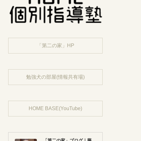
「第二の家」HP
勉強犬の部屋(情報共有場)
HOME BASE(YouTube)
「第二の家」ブログ｜藤沢市の個別指導塾のお話