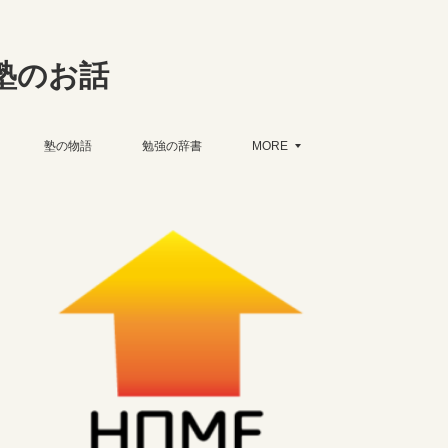
塾のお話
塾の物語
勉強の辞書
MORE