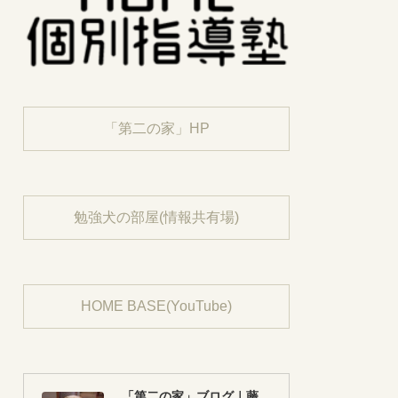
「第二の家」HP
勉強犬の部屋(情報共有場)
HOME BASE(YouTube)
「第二の家」ブログ｜藤沢市の個別指導塾のお話