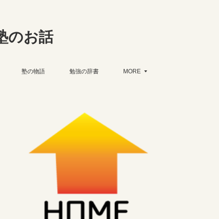
塾のお話
塾の物語
勉強の辞書
MORE